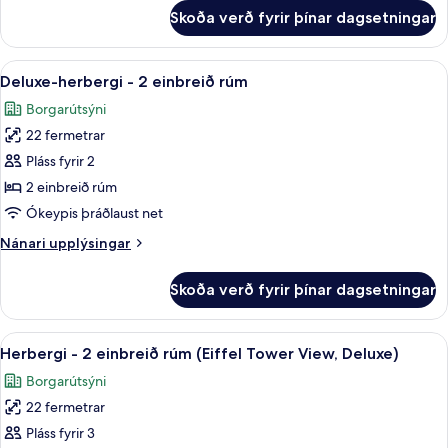
rúm
fyrir
Skoða verð fyrir þínar dagsetningar
Herbergi
-
2
Skoða
Deluxe-herbergi - 2 einbreið rúm | Rúm
5
einbreið
Deluxe-herbergi - 2 einbreið rúm
allar
rúm
Borgarútsýni
myndir
22 fermetrar
fyrir
Deluxe-
Pláss fyrir 2
herbergi
2 einbreið rúm
-
Ókeypis þráðlaust net
2
Nánari
Nánari upplýsingar
einbreið
upplýsingar
rúm
fyrir
Skoða verð fyrir þínar dagsetningar
Deluxe-
herbergi
-
Skoða
Rúmföt af bestu gerð, öryggishólf í he
5
2
Herbergi - 2 einbreið rúm (Eiffel Tower View, Deluxe)
allar
einbreið
Borgarútsýni
rúm
myndir
22 fermetrar
fyrir
Herbergi
Pláss fyrir 3