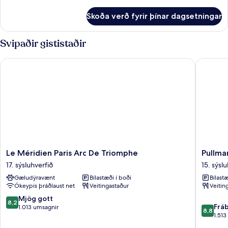
upplýsingar
fyrir
Skoða verð fyrir þínar dagsetningar
Fjölskylduherbergi
(With
City
Svipaðir gististaðir
View)
Le Méridien Paris Arc De Triomphe
Pullman P
Le
Pullman
Le Méridien Paris Arc De Triomphe
Pullman
Méridien
Paris
17. sýsluhverfið
15. sýsl
Paris
Tour
Gæludýravænt
Bílastæði í boði
Bílastæ
Arc
Eiffel
Ókeypis þráðlaust net
Veitingastaður
Veitin
De
15.
Triomphe
sýsluhve
8.2
Mjög gott
8,2
8.8
17.
Frá
af
1.013 umsagnir
8,8
af
sýsluhverfið
1.513
10,
10,
Mjög