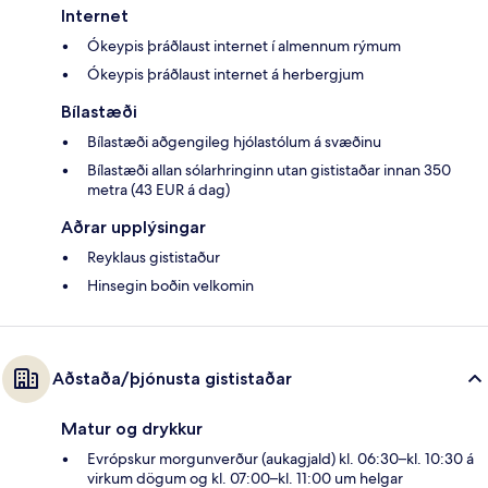
Internet
Ókeypis þráðlaust internet í almennum rýmum
Ókeypis þráðlaust internet á herbergjum
Bílastæði
Bílastæði aðgengileg hjólastólum á svæðinu
Bílastæði allan sólarhringinn utan gististaðar innan 350
metra (43 EUR á dag)
Aðrar upplýsingar
Reyklaus gististaður
Hinsegin boðin velkomin
Aðstaða/þjónusta gististaðar
Matur og drykkur
Evrópskur morgunverður (aukagjald) kl. 06:30–kl. 10:30 á
virkum dögum og kl. 07:00–kl. 11:00 um helgar