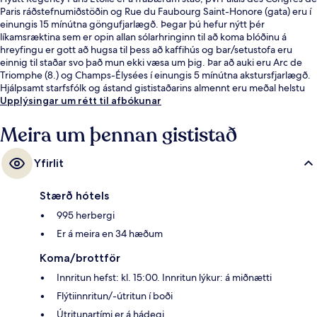
Paris ráðstefnumiðstöðin og Rue du Faubourg Saint-Honore (gata) eru í
einungis 15 mínútna göngufjarlægð. Þegar þú hefur nýtt þér
líkamsræktina sem er opin allan sólarhringinn til að koma blóðinu á
hreyfingu er gott að hugsa til þess að kaffihús og bar/setustofa eru
einnig til staðar svo það mun ekki væsa um þig. Þar að auki eru Arc de
Triomphe (8.) og Champs-Élysées í einungis 5 mínútna akstursfjarlægð.
Hjálpsamt starfsfólk og ástand gististaðarins almennt eru meðal helstu
kosta gististaðarins að mati ferðamanna sem hafa heimsótt hann.
Upplýsingar um rétt til afbókunar
Gististaðurinn er stutt frá almenningssamgöngum: Anny Flore-
sporvagnastoppistöðin er í nokkurra skrefa fjarlægð og Paris Neuilly-
Meira um þennan gististað
Porte-Maillot lestarstöðin er í 4 mínútna göngufjarlægð.
Yfirlit
Stærð hótels
995 herbergi
Er á meira en 34 hæðum
Koma/brottför
Innritun hefst: kl. 15:00. Innritun lýkur: á miðnætti
Flýtiinnritun/-útritun í boði
Útritunartími er á hádegi