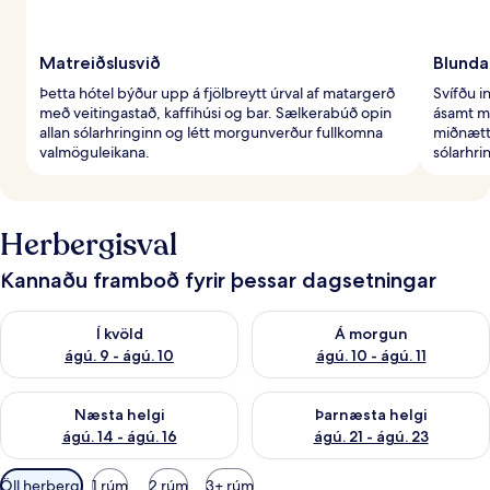
Matreiðslusvið
Blunda
Þetta hótel býður upp á fjölbreytt úrval af matargerð
Svífðu i
með veitingastað, kaffihúsi og bar. Sælkerabúð opin
ásamt m
allan sólarhringinn og létt morgunverður fullkomna
miðnætti
valmöguleikana.
sólarhri
Herbergisval
Kannaðu framboð fyrir þessar dagsetningar
Athuga framboð í kvöld ágú. 9 - ágú. 10
Athuga framboð á morgun ágú.
Í kvöld
Á morgun
ágú. 9 - ágú. 10
ágú. 10 - ágú. 11
Athuga framboð næstu helgi ágú. 14 - ágú. 16
Athuga framboð þarnæstu helg
Næsta helgi
Þarnæsta helgi
ágú. 14 - ágú. 16
ágú. 21 - ágú. 23
Síur
Öll herbergi
1 rúm
2 rúm
3+ rúm