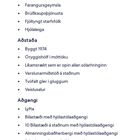
Farangursgeymsla
Brúðkaupsþjónusta
Fjöltyngt starfsfólk
Hjólaleiga
Aðstaða
Byggt 1974
Öryggishólf í móttöku
Líkamsrækt sem er opin allan sólarhringinn
Verslunarmiðstöð á staðnum
Tvöfalt gler í gluggum
Veislusalur
Aðgengi
Lyfta
Bílastæði með hjólastólaaðgengi
10 Bílastæði á staðnum með hjólastólaaðgengi
Almenningsbaðherbergi með hjólastólaaðgengi