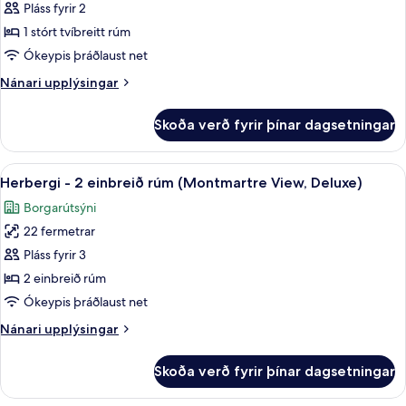
Herbergi
Pláss fyrir 2
High
-
Floor,
1 stórt tvíbreitt rúm
Club)
1
Ókeypis þráðlaust net
stórt
Nánari
Nánari upplýsingar
tvíbreitt
upplýsingar
rúm
fyrir
Skoða verð fyrir þínar dagsetningar
Herbergi
(Montmartre
-
View,
1
Skoða
Rúmföt af bestu gerð, öryggishólf í he
Deluxe)
4
stórt
Herbergi - 2 einbreið rúm (Montmartre View, Deluxe)
allar
tvíbreitt
Borgarútsýni
rúm
myndir
(Montmartre
22 fermetrar
fyrir
View,
Herbergi
Pláss fyrir 3
Deluxe)
-
2 einbreið rúm
2
Ókeypis þráðlaust net
einbreið
Nánari
Nánari upplýsingar
rúm
upplýsingar
(Montmartre
fyrir
Skoða verð fyrir þínar dagsetningar
Herbergi
View,
-
Deluxe)