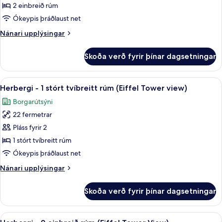
-
2 einbreið rúm
2
Ókeypis þráðlaust net
einbreið
Nánari
Nánari upplýsingar
rúm
upplýsingar
(Eiffel
fyrir
Skoða verð fyrir þínar dagsetningar
Herbergi
Tower
-
View,
2
Skoða
Herbergi - 1 stórt tvíbreitt rúm (Eiffe
Deluxe)
6
einbreið
Herbergi - 1 stórt tvíbreitt rúm (Eiffel Tower view)
allar
rúm
Borgarútsýni
(Eiffel
myndir
Tower
22 fermetrar
fyrir
View,
Herbergi
Pláss fyrir 2
Deluxe)
-
1 stórt tvíbreitt rúm
1
Ókeypis þráðlaust net
stórt
Nánari
Nánari upplýsingar
tvíbreitt
upplýsingar
rúm
fyrir
Skoða verð fyrir þínar dagsetningar
Herbergi
(Eiffel
-
Tower
1
Skoða
Herbergi - 2 einbreið rúm (Eiffel Tower
view)
7
stórt