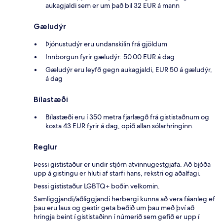
aukagjaldi sem er um það bil 32 EUR á mann
Gæludýr
Þjónustudýr eru undanskilin frá gjöldum
Innborgun fyrir gæludýr: 50.00 EUR á dag
Gæludýr eru leyfð gegn aukagjaldi, EUR 50 á gæludýr,
á dag
Bílastæði
Bílastæði eru í 350 metra fjarlægð frá gististaðnum og
kosta 43 EUR fyrir á dag, opið allan sólarhringinn.
Reglur
Þessi gististaður er undir stjórn atvinnugestgjafa. Að bjóða
upp á gistingu er hluti af starfi hans, rekstri og aðalfagi.
Þessi gististaður LGBTQ+ boðin velkomin.
Samliggjandi/aðliggjandi herbergi kunna að vera fáanleg ef
þau eru laus og gestir geta beðið um þau með því að
hringja beint í gististaðinn í númerið sem gefið er upp í