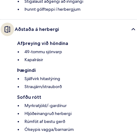
Stigalaust aðgengi að inngangi
Þunnt gólfteppi í herbergjum
Aðstaða á herbergi
Afþreying við höndina
49-tommu sjónvarp
Kapalrásir
Þægindi
Sjálfvirk hitastýring
Straujárn/strauborð
Sofðu rótt
Myrkratjöld/-gardínur
Hljóðeinangruð herbergi
Rúmföt af bestu gerð
Ókeypis vagga/barnarúm