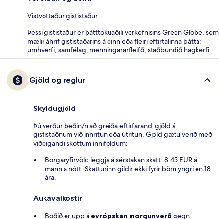
Vistvottaður gististaður
Þessi gististaður er þátttökuaðili verkefnisins Green Globe, sem
mælir áhrif gististaðarins á einn eða fleiri eftirtalinna þátta:
umhverfi, samfélag, menningararfleifð, staðbundið hagkerfi.
Gjöld og reglur
Skyldugjöld
Þú verður beðin/n að greiða eftirfarandi gjöld á
gististaðnum við innritun eða útritun. Gjöld gætu verið með
viðeigandi sköttum inniföldum:
Borgaryfirvöld leggja á sérstakan skatt: 8.45 EUR á
mann á nótt. Skatturinn gildir ekki fyrir börn yngri en 18
ára.
Aukavalkostir
Boðið er upp á
evrópskan morgunverð
gegn