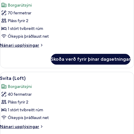
allar
Borgarútsýni
myndir
70 fermetrar
fyrir
Executive-
Pláss fyrir 2
svíta
1 stórt tvíbreitt rúm
Ókeypis þráðlaust net
Nánari
Nánari upplýsingar
upplýsingar
fyrir
Skoða verð fyrir þínar dagsetningar
Executive-
svíta
Skoða
Svíta (Loft) | Rúmföt af bestu gerð, ör
6
Svíta (Loft)
allar
Borgarútsýni
myndir
40 fermetrar
fyrir
Svíta
Pláss fyrir 2
(Loft)
1 stórt tvíbreitt rúm
Ókeypis þráðlaust net
Nánari
Nánari upplýsingar
upplýsingar