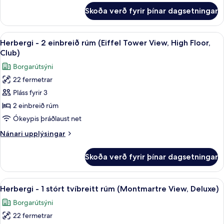
fyrir
Skoða verð fyrir þínar dagsetningar
Svíta
(Loft)
Skoða
Herbergi - 2 einbreið rúm (Eiffel Tower
6
Herbergi - 2 einbreið rúm (Eiffel Tower View, High Floor,
allar
Club)
myndir
Borgarútsýni
fyrir
22 fermetrar
Herbergi
Pláss fyrir 3
-
2
2 einbreið rúm
einbreið
Ókeypis þráðlaust net
rúm
Nánari
Nánari upplýsingar
(Eiffel
upplýsingar
Tower
fyrir
Skoða verð fyrir þínar dagsetningar
Herbergi
View,
-
High
2
Skoða
Herbergi - 1 stórt tvíbreitt rúm (Mont
Floor,
6
einbreið
Herbergi - 1 stórt tvíbreitt rúm (Montmartre View, Deluxe)
allar
rúm
Club)
Borgarútsýni
(Eiffel
myndir
Tower
22 fermetrar
fyrir
View,