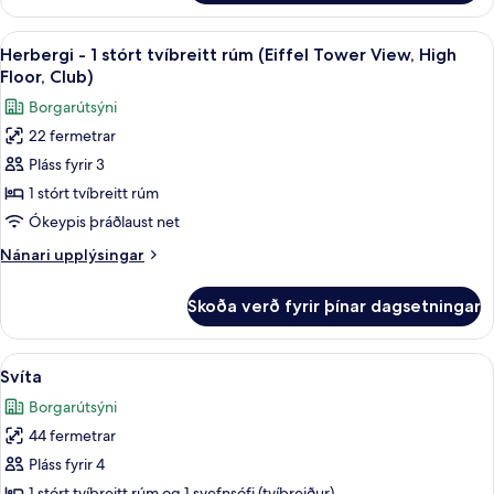
-
Floor,
1
Skoða
Herbergi - 1 stórt tvíbreitt rúm (Eiffe
And
6
stórt
Herbergi - 1 stórt tvíbreitt rúm (Eiffel Tower View, High
allar
tvíbreitt
Club
Floor, Club)
rúm
myndir
Access)
Borgarútsýni
(With
fyrir
High
22 fermetrar
Herbergi
Floor,
Pláss fyrir 3
-
And
Club
1
1 stórt tvíbreitt rúm
Access)
stórt
Ókeypis þráðlaust net
tvíbreitt
Nánari
Nánari upplýsingar
rúm
upplýsingar
(Eiffel
fyrir
Skoða verð fyrir þínar dagsetningar
Herbergi
Tower
-
View,
1
Skoða
Svíta | Rúmföt af bestu gerð, öryggishó
High
5
stórt
Svíta
allar
tvíbreitt
Floor,
Borgarútsýni
rúm
myndir
Club)
(Eiffel
44 fermetrar
fyrir
Tower
Svíta
Pláss fyrir 4
View,
High
1 stórt tvíbreitt rúm og 1 svefnsófi (tvíbreiður)