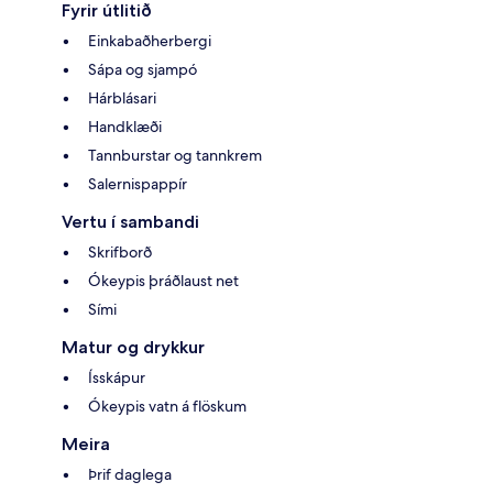
Fyrir útlitið
Einkabaðherbergi
Sápa og sjampó
Hárblásari
Handklæði
Tannburstar og tannkrem
Salernispappír
Vertu í sambandi
Skrifborð
Ókeypis þráðlaust net
Sími
Matur og drykkur
Ísskápur
Ókeypis vatn á flöskum
Meira
Þrif daglega