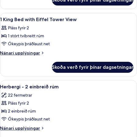
1
King
Bed
Skoða
Rúmföt af bestu gerð, öryggishólf í he
7
1 King Bed with Eiffel Tower View
allar
Pláss fyrir 2
myndir
1 stórt tvíbreitt rúm
fyrir
1
Ókeypis þráðlaust net
King
Nánari
Nánari upplýsingar
Bed
upplýsingar
fyrir
with
Skoða verð fyrir þínar dagsetningar
1
Eiffel
King
Tower
Bed
Skoða
Rúmföt af bestu gerð, öryggishólf í he
5
View
with
Herbergi - 2 einbreið rúm
allar
Eiffel
22 fermetrar
Tower
myndir
View
Pláss fyrir 2
fyrir
Herbergi
2 einbreið rúm
-
Ókeypis þráðlaust net
2
Nánari
Nánari upplýsingar
einbreið
upplýsingar