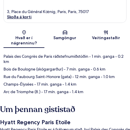
3, Place du Général Kœnig, Paris, Paris, 75017
Skoða á korti
Kort
Hvað er í
Samgöngur
Veitingastaðir
nágrenninu?
Palais des Congrès de Paris ráðstefnumiðstöðin
- 1 mín. ganga
- 0.2
km
Bois de Boulogne (skógargarður)
- 7 mín. ganga
- 0.6 km
Rue du Faubourg Saint-Honore (gata)
- 12 mín. ganga
- 1.0 km
Champs-Élysées
- 17 mín. ganga
- 1.4 km
Arc de Triomphe (8.)
- 17 mín. ganga
- 1.4 km
Um þennan gististað
Hyatt Regency Paris Etoile
Hyatt Regency Paris Etoile er á frábærum stað, því Palais des Congrès de