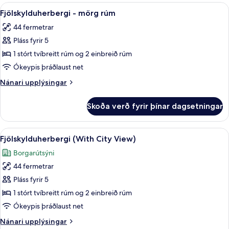
2
Skoða
Rúmföt af bestu gerð, öryggishólf í he
7
einbreið
Fjölskylduherbergi - mörg rúm
allar
rúm
44 fermetrar
(Montmartre
myndir
View,
Pláss fyrir 5
fyrir
Deluxe)
Fjölskylduherbergi
1 stórt tvíbreitt rúm og 2 einbreið rúm
-
Ókeypis þráðlaust net
mörg
Nánari
Nánari upplýsingar
rúm
upplýsingar
fyrir
Skoða verð fyrir þínar dagsetningar
Fjölskylduherbergi
-
mörg
Skoða
Fjölskylduherbergi (With City View) | 
6
rúm
Fjölskylduherbergi (With City View)
allar
Borgarútsýni
myndir
44 fermetrar
fyrir
Fjölskylduherbergi
Pláss fyrir 5
(With
1 stórt tvíbreitt rúm og 2 einbreið rúm
City
Ókeypis þráðlaust net
View)
Nánari
Nánari upplýsingar