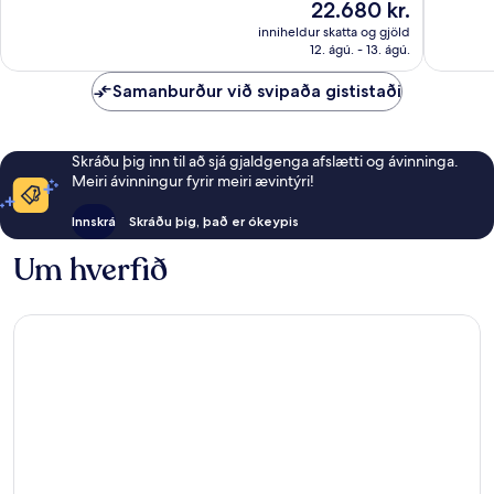
Verðið
22.680 kr.
Frábært
gott,
er
1.513
inniheldur skatta og gjöld
1.013
22.680 kr.
12. ágú. - 13. ágú.
umsagni
umsagnir
Samanburður við svipaða gististaði
Skráðu þig inn til að sjá gjaldgenga afslætti og ávinninga.
Meiri ávinningur fyrir meiri ævintýri!
Innskrá
Skráðu þig, það er ókeypis
Um hverfið