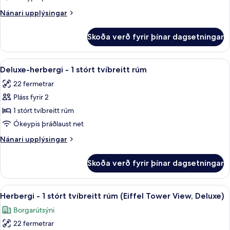
1
Nánari
Nánari upplýsingar
stórt
upplýsingar
tvíbreitt
fyrir
Skoða verð fyrir þínar dagsetningar
Herbergi
rúm
-
1
Skoða
Rúmföt af bestu gerð, öryggishólf í he
9
stórt
Deluxe-herbergi - 1 stórt tvíbreitt rúm
allar
tvíbreitt
22 fermetrar
rúm
myndir
Pláss fyrir 2
fyrir
Deluxe-
1 stórt tvíbreitt rúm
herbergi
Ókeypis þráðlaust net
-
Nánari
Nánari upplýsingar
1
upplýsingar
stórt
fyrir
Skoða verð fyrir þínar dagsetningar
Deluxe-
tvíbreitt
herbergi
rúm
-
Skoða
Rúmföt af bestu gerð, öryggishólf í he
6
1
Herbergi - 1 stórt tvíbreitt rúm (Eiffel Tower View, Deluxe)
allar
stórt
Borgarútsýni
tvíbreitt
myndir
rúm
22 fermetrar
fyrir