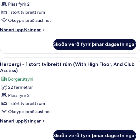
Herbergi
Pláss fyrir 2
-
1 stórt tvíbreitt rúm
1
Ókeypis þráðlaust net
stórt
Nánari
Nánari upplýsingar
tvíbreitt
upplýsingar
rúm
fyrir
Skoða verð fyrir þínar dagsetningar
Herbergi
(Eiffel
-
Tower
1
Skoða
Herbergi - 1 stórt tvíbreitt rúm (With 
View,
5
stórt
Herbergi - 1 stórt tvíbreitt rúm (With High Floor, And Club
allar
Deluxe)
tvíbreitt
Access)
rúm
myndir
Borgarútsýni
(Eiffel
fyrir
Tower
22 fermetrar
Herbergi
View,
Pláss fyrir 2
-
Deluxe)
1
1 stórt tvíbreitt rúm
stórt
Ókeypis þráðlaust net
tvíbreitt
Nánari
Nánari upplýsingar
rúm
upplýsingar
(With
fyrir
Skoða verð fyrir þínar dagsetningar
Herbergi
High