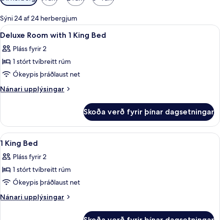
í
boði
Sýni 24 af 24 herbergjum
fyrir
Skoða
Rúmföt af bestu gerð, öryggishólf í he
8
Deluxe Room with 1 King Bed
herbergi
allar
Pláss fyrir 2
myndir
1 stórt tvíbreitt rúm
fyrir
Deluxe
Ókeypis þráðlaust net
Room
Nánari
Nánari upplýsingar
with
upplýsingar
fyrir
1
Skoða verð fyrir þínar dagsetningar
Deluxe
King
Room
Bed
with
Skoða
Rúmföt af bestu gerð, öryggishólf í he
9
1
1 King Bed
allar
King
Pláss fyrir 2
Bed
myndir
1 stórt tvíbreitt rúm
fyrir
1
Ókeypis þráðlaust net
King
Nánari
Nánari upplýsingar
Bed
upplýsingar
fyrir
Skoða verð fyrir þínar dagsetningar