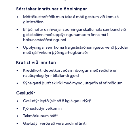
Sérstakar innritunarleiðbeiningar
Móttökustarfsfólk mun taka á móti gestum við komu á
gististaðinn
Ef þú hefur einhverjar spurningar skaltu hafa samband við
gististaðinn með upplýsingunum sem finna má í
bókunarstaðfestingunni
Upplýsingar sem koma frá gististaðnum gætu verið þýddar
með sjálfvirkum þýðingarhugbúnaði
Krafist við innritun
Kreditkort, debetkort eða innborgun með reiðufé er
nauðsynleg fyrir tilfallandi gjöld
Sýna gæti þurft skilríki með mynd, útgefin af yfirvöldum
Gæludýr
Gæludýr leyfð (allt að 8 kg á gæludýr)*
Þjónustudýr velkomin
Takmörkunum háð*
Gæludýr verða að vera undir eftirliti