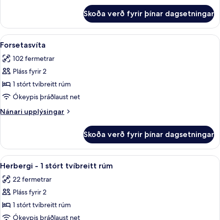
fyrir
(With
Skoða verð fyrir þínar dagsetningar
Herbergi
High
-
Floor
2
Skoða
Forsetasvíta | Rúmföt af bestu gerð, ör
6
And
einbreið
Forsetasvíta
allar
rúm
Club
102 fermetrar
(With
myndir
Access)
High
Pláss fyrir 2
fyrir
Floor
Forsetasvíta
1 stórt tvíbreitt rúm
And
Club
Ókeypis þráðlaust net
Access)
Nánari
Nánari upplýsingar
upplýsingar
fyrir
Skoða verð fyrir þínar dagsetningar
Forsetasvíta
Skoða
Rúmföt af bestu gerð, öryggishólf í he
5
Herbergi - 1 stórt tvíbreitt rúm
allar
22 fermetrar
myndir
Pláss fyrir 2
fyrir
Herbergi
1 stórt tvíbreitt rúm
-
Ókeypis þráðlaust net