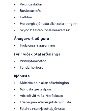
Veitingastaður
Bar/setustofa
Kaffihús
Herbergisþjónusta allan sólarhringinn
Skyndibitastaður/sælkeraverslun
Áhugavert að gera
Hjólaleiga í nágrenninu
Fyrir viðskiptaferðalanga
Viðskiptamiðstöð
Fundarherbergi
Þjónusta
Móttaka opin allan sólarhringinn
Þjónusta gestastjóra
Aðstoð við miða-/ferðakaup
Eðalvagna- eða leigubílaþjónusta
Fatahreinsun/þvottaþjónusta