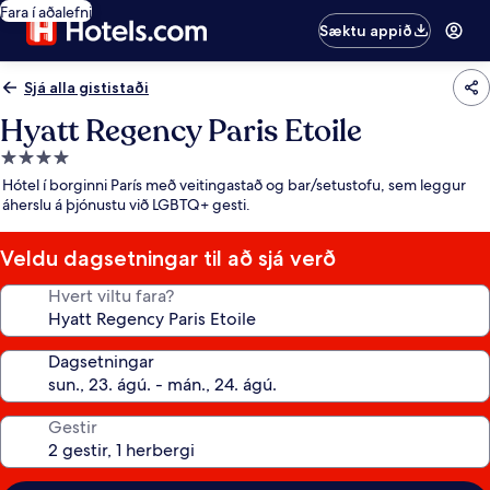
Fara í aðalefni
Sæktu appið
Sjá alla gististaði
Hyatt Regency Paris Etoile
4.0
stjörnu
Hótel í borginni París með veitingastað og bar/setustofu, sem leggur
gististaður
áherslu á þjónustu við LGBTQ+ gesti.
Veldu dagsetningar til að sjá verð
Hvert viltu fara?
Dagsetningar
Gestir