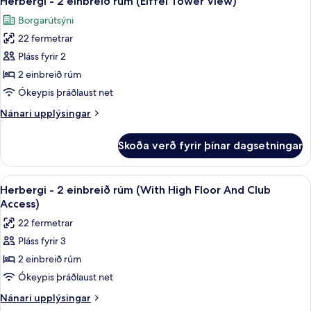
Herbergi - 2 einbreið rúm (Eiffel Tower View)
allar
tvíbreitt
Borgarútsýni
rúm
myndir
(Eiffel
22 fermetrar
fyrir
Tower
Herbergi
Pláss fyrir 2
view)
-
2 einbreið rúm
2
Ókeypis þráðlaust net
einbreið
Nánari
Nánari upplýsingar
rúm
upplýsingar
(Eiffel
fyrir
Skoða verð fyrir þínar dagsetningar
Herbergi
Tower
-
View)
2
Skoða
Rúmföt af bestu gerð, öryggishólf í he
5
einbreið
Herbergi - 2 einbreið rúm (With High Floor And Club
allar
rúm
Access)
(Eiffel
myndir
22 fermetrar
Tower
fyrir
View)
Pláss fyrir 3
Herbergi
2 einbreið rúm
-
2
Ókeypis þráðlaust net
einbreið
Nánari
Nánari upplýsingar
rúm
upplýsingar