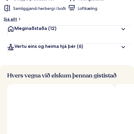
Samliggjandi herbergi í boði
Loftkæling
Sjá allt
Meginaðstaða
(12)
Vertu eins og heima hjá þér
(6)
Hvers vegna við elskum þennan gististað