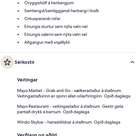
Öryggishólf á herbergjum
Samtengd/samliggjandi herbergi í boði
Orkusparandi rofar
Einungis sturtur sem nýta vatn vel
Einungis salerni sem nýta vatn vel
Aðgangur með snjalllykli
Sérkostir
Veitingar
Mayo Market - Grab and Go - sælkerastaður á staðnum.
Veitingastaðurinn er opinn allan sólarhringinn. Opið daglega
Mayo Restaurant - veitingastaður á staðnum. Gestir geta
pantað drykk á barnum. Opið daglega
Windo Skybar - hanastélsbar á staðnum. Opið daglega
Verðlaun og aðild