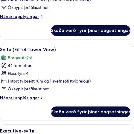
Floor,
Ókeypis þráðlaust net
Club)
Nánari
Nánari upplýsingar
upplýsingar
fyrir
Skoða verð fyrir þínar dagsetningar
Svíta
Skoða
Svíta (Eiffel Tower View) | Rúmföt af b
7
Svíta (Eiffel Tower View)
allar
Borgarútsýni
myndir
44 fermetrar
fyrir
Svíta
Pláss fyrir 4
(Eiffel
1 stórt tvíbreitt rúm og 1 svefnsófi (tvíbreiður)
Tower
Ókeypis þráðlaust net
View)
Nánari
Nánari upplýsingar
upplýsingar
fyrir
Skoða verð fyrir þínar dagsetningar
Svíta
(Eiffel
Tower
Skoða
Executive-svíta | Rúmföt af bestu gerð,
7
View)
Executive-svíta