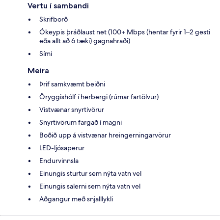
Vertu í sambandi
Skrifborð
Ókeypis þráðlaust net (100+ Mbps (hentar fyrir 1–2 gesti
eða allt að 6 tæki) gagnahraði)
Sími
Meira
Þrif samkvæmt beiðni
Öryggishólf í herbergi (rúmar fartölvur)
Vistvænar snyrtivörur
Snyrtivörum fargað í magni
Boðið upp á vistvænar hreingerningarvörur
LED-ljósaperur
Endurvinnsla
Einungis sturtur sem nýta vatn vel
Einungis salerni sem nýta vatn vel
Aðgangur með snjalllykli