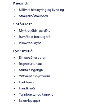
Þægindi
Sjálfvirk hitastýring og kynding
Straujárn/strauborð
Sofðu rótt
Myrkratjöld/-gardínur
Rúmföt af bestu gerð
Pillowtop-dýna
Fyrir útlitið
Einkabaðherbergi
Regnsturtuhaus
Sturta eingöngu
Vistvænar snyrtivörur
Hárblásari
Handklæði
Tannburstar og tannkrem
Salernispappír