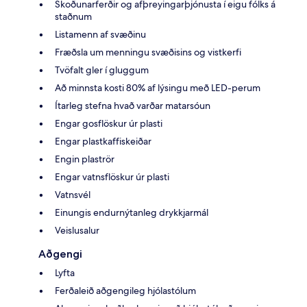
Skoðunarferðir og afþreyingarþjónusta í eigu fólks á
staðnum
Listamenn af svæðinu
Fræðsla um menningu svæðisins og vistkerfi
Tvöfalt gler í gluggum
Að minnsta kosti 80% af lýsingu með LED-perum
Ítarleg stefna hvað varðar matarsóun
Engar gosflöskur úr plasti
Engar plastkaffiskeiðar
Engin plaströr
Engar vatnsflöskur úr plasti
Vatnsvél
Einungis endurnýtanleg drykkjarmál
Veislusalur
Aðgengi
Lyfta
Ferðaleið aðgengileg hjólastólum