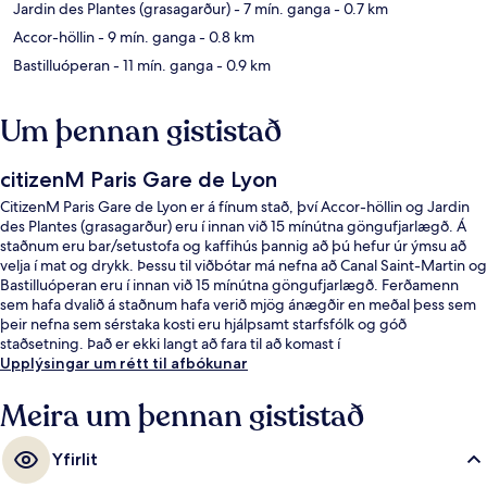
Jardin des Plantes (grasagarður)
- 7 mín. ganga
- 0.7 km
Accor-höllin
- 9 mín. ganga
- 0.8 km
Bastilluóperan
- 11 mín. ganga
- 0.9 km
Um þennan gististað
citizenM Paris Gare de Lyon
CitizenM Paris Gare de Lyon er á fínum stað, því Accor-höllin og Jardin
des Plantes (grasagarður) eru í innan við 15 mínútna göngufjarlægð. Á
staðnum eru bar/setustofa og kaffihús þannig að þú hefur úr ýmsu að
velja í mat og drykk. Þessu til viðbótar má nefna að Canal Saint-Martin og
Bastilluóperan eru í innan við 15 mínútna göngufjarlægð. Ferðamenn
sem hafa dvalið á staðnum hafa verið mjög ánægðir en meðal þess sem
þeir nefna sem sérstaka kosti eru hjálpsamt starfsfólk og góð
staðsetning. Það er ekki langt að fara til að komast í
almenningssamgöngur: Quai de la Rapée lestarstöðin er í 7 mínútna
Upplýsingar um rétt til afbókunar
göngufjarlægð og Gare d'Austerlitz lestarstöðin í 9 mínútna.
Meira um þennan gististað
Yfirlit