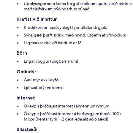
Upplýsingar sem koma frá gististaðnum gætu verið þýddar
með sjálfvirkum þýðingarhugbúnaði
Krafist við innritun
Kreditkort er nauðsynlegt fyrir tilfallandi gjöld
Sýna gæti þurft skilríki með mynd, útgefin af yfirvöldum
Lágmarksaldur við innritun er 18
Börn
Engar vöggur (ungbarnarúm)
Gæludýr
Gæludýr ekki leyfð
Þjónustudýr velkomin
Internet
Ókeypis þráðlaust internet í almennum rýmum
Ókeypis þráðlaust internet á herbergjum (hraði: 100+
Mbps (hentar fyrir 1–2 gesti eða allt að 6 tæki))
Bílastæði