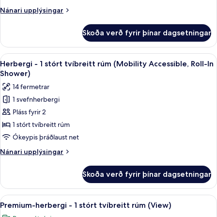
stórt
Nánari
Nánari upplýsingar
tvíbreitt
upplýsingar
rúm
fyrir
Skoða verð fyrir þínar dagsetningar
Herbergi
(High
-
Floor)
1
Skoða
Herbergi - 1 stórt tvíbreitt rúm (Mobil
8
stórt
Herbergi - 1 stórt tvíbreitt rúm (Mobility Accessible, Roll-In
allar
tvíbreitt
Shower)
rúm
myndir
14 fermetrar
(High
fyrir
Floor)
1 svefnherbergi
Herbergi
Pláss fyrir 2
-
1
1 stórt tvíbreitt rúm
stórt
Ókeypis þráðlaust net
tvíbreitt
Nánari
Nánari upplýsingar
rúm
upplýsingar
(Mobility
fyrir
Skoða verð fyrir þínar dagsetningar
Herbergi
Accessible,
-
Roll-
1
Skoða
Premium-herbergi - 1 stórt tvíbreitt 
In
11
stórt
Premium-herbergi - 1 stórt tvíbreitt rúm (View)
allar
tvíbreitt
Shower)