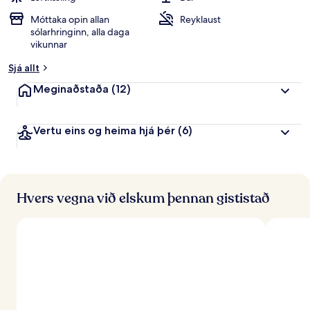
Móttaka opin allan
Reyklaust
sólarhringinn, alla daga
vikunnar
Sjá allt
Meginaðstaða
(12)
Vertu eins og heima hjá þér
(6)
Hvers vegna við elskum þennan gististað