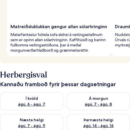
Matreiðsluklukkan gengur allan sólarhringinn
Draumk
Matarfantasíur hótela sofa aldrei á veitingastaðnum
Nuddstur
sem er opinn allan sólarhringinn. Kaffihúsið og barinn
Úrvals r
fullkomna veitingastöðuna, þar á meðal
myrkratj
morgunverðarhlaðborð og grænmetisréttir.
Herbergisval
Kannaðu framboð fyrir þessar dagsetningar
Athuga framboð í kvöld ágú. 6 - ágú. 7
Athuga framboð á morgun ágú.
Í kvöld
Á morgun
ágú. 6 - ágú. 7
ágú. 7 - ágú. 8
Athuga framboð næstu helgi ágú. 7 - ágú. 9
Athuga framboð þarnæstu helgi
Næsta helgi
Þarnæsta helgi
ágú. 7 - ágú. 9
ágú. 14 - ágú. 16