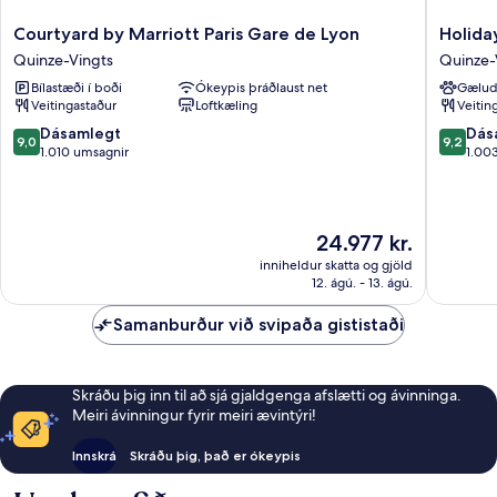
Courtyard
Holiday
Courtyard by Marriott Paris Gare de Lyon
Holiday
by
Inn
Quinze-Vingts
Quinze-
Marriott
Paris
Bílastæði í boði
Ókeypis þráðlaust net
Gælud
Paris
-
Veitingastaður
Loftkæling
Veitin
Gare
Gare
de
de
9.0
9.2
Dásamlegt
Dás
9,0
9,2
Lyon
Lyon
af
af
1.010 umsagnir
1.00
Quinze-
Bastille
10,
10,
Vingts
by
Dásamlegt,
Dásamle
IHG
1.010
1.003
Quinze-
umsagnir
umsagni
Verðið
24.977 kr.
Vingts
er
inniheldur skatta og gjöld
24.977 kr.
12. ágú. - 13. ágú.
Samanburður við svipaða gististaði
Skráðu þig inn til að sjá gjaldgenga afslætti og ávinninga.
Meiri ávinningur fyrir meiri ævintýri!
Innskrá
Skráðu þig, það er ókeypis