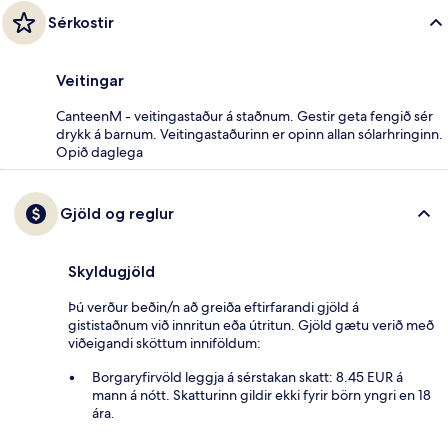
Sérkostir
Veitingar
CanteenM - veitingastaður á staðnum. Gestir geta fengið sér
drykk á barnum. Veitingastaðurinn er opinn allan sólarhringinn.
Opið daglega
Gjöld og reglur
Skyldugjöld
Þú verður beðin/n að greiða eftirfarandi gjöld á
gististaðnum við innritun eða útritun. Gjöld gætu verið með
viðeigandi sköttum inniföldum:
Borgaryfirvöld leggja á sérstakan skatt: 8.45 EUR á
mann á nótt. Skatturinn gildir ekki fyrir börn yngri en 18
ára.