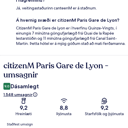
í nágrenninu?
Já, veitingastaðurinn canteenM er á staðnum.
Á hvernig svæði er citizenM Paris Gare de Lyon?
CitizenM Paris Gare de Lyon er í hverfinu Quinze-Vingts, í
einungis 7 mínútna göngufjarlægð frá Quai de la Rapée
lestarstöðin og 11 mínútna göngufjarlægð frá Canal Saint-
Martin. Þetta hótel er á mjög góðum stað að mati ferðamanna.
citizenM Paris Gare de Lyon -
Umsagnir
umsagnir
Dásamlegt
9,0
1.548 umsagnir
9,2
8,8
9,2
Hreinlæti
Þjónusta
Starfsfólk og þjónusta
Umsagnir
Staðfest umsögn