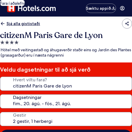
Fara í aðalefni
Sæktu appið
Sjá alla gististaði
citizenM Paris Gare de Lyon
4.0
stjörnu
Hótel með veitingastað og áhugaverðir staðir eins og Jardin des Plantes
gististaður
(grasagarður) eru í næsta nágrenni
Veldu dagsetningar til að sjá verð
Hvert viltu fara?
Dagsetningar
Gestir