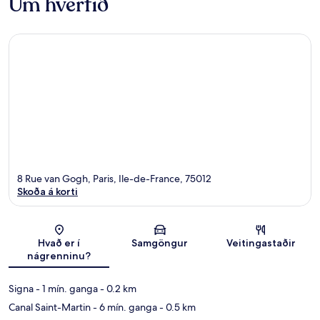
Um hverfið
8 Rue van Gogh, Paris, Ile-de-France, 75012
Skoða á korti
Kort
Hvað er í
Samgöngur
Veitingastaðir
nágrenninu?
Signa
- 1 mín. ganga
- 0.2 km
Canal Saint-Martin
- 6 mín. ganga
- 0.5 km