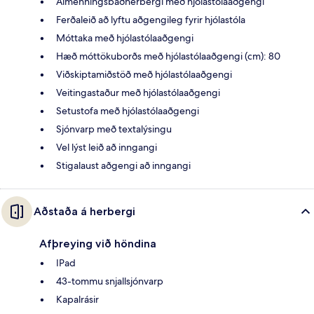
Almenningsbaðherbergi með hjólastólaaðgengi
Ferðaleið að lyftu aðgengileg fyrir hjólastóla
Móttaka með hjólastólaaðgengi
Hæð móttökuborðs með hjólastólaaðgengi (cm): 80
Viðskiptamiðstöð með hjólastólaaðgengi
Veitingastaður með hjólastólaaðgengi
Setustofa með hjólastólaaðgengi
Sjónvarp með textalýsingu
Vel lýst leið að inngangi
Stigalaust aðgengi að inngangi
Aðstaða á herbergi
Afþreying við höndina
IPad
43-tommu snjallsjónvarp
Kapalrásir