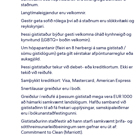
staðnum.
Langtímaleigjendur eru velkomnir.
Gestir geta sofið rólega því að á staðnum eru slökkvitæki og
reykskynjari.
Þessi gististaður býður gesti velkomna óháð kynhneigð og
kynvitund (LGBTQ+ boðin velkomin).
Um hópapantanir (fleiri en 8 herbergi á sama gististað /
sömu gistidögum) geta gilt sérstakar afpöntunarreglur eða
aukagjöld.
Þessi gististaður tekur við debet- eða kreditkortum. Ekki er
tekið við reiðufé.
Samþykkt kreditkort: Visa, Mastercard, American Express
Snertilausar greiðslur eru í boði.
Greiðslur í reiðufé á þessum gististað mega vera EUR 1000
að hámarki samkvæmt landslögum. Hafðu samband við
gististaðinn til að fá frekari upplýsingar, samskipaleiðirnar
eru í bókunarstaðfestingunni.
Gististaðurinn staðfestir að hann starfi samkvæmt þrifa- og
sótthreinsunarleiðbeiningum sem gefnar eru út af:
Commitment to Clean (Marriott).