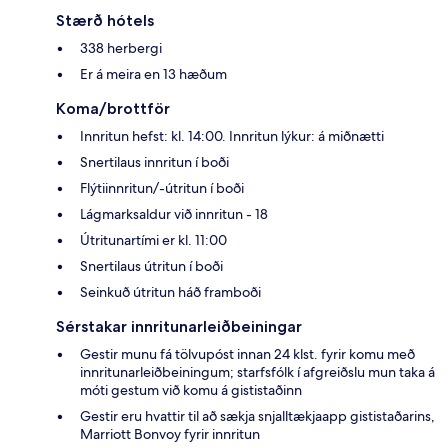
Stærð hótels
338 herbergi
Er á meira en 13 hæðum
Koma/brottför
Innritun hefst: kl. 14:00. Innritun lýkur: á miðnætti
Snertilaus innritun í boði
Flýtiinnritun/-útritun í boði
Lágmarksaldur við innritun - 18
Útritunartími er kl. 11:00
Snertilaus útritun í boði
Seinkuð útritun háð framboði
Sérstakar innritunarleiðbeiningar
Gestir munu fá tölvupóst innan 24 klst. fyrir komu með
innritunarleiðbeiningum; starfsfólk í afgreiðslu mun taka á
móti gestum við komu á gististaðinn
Gestir eru hvattir til að sækja snjalltækjaapp gististaðarins,
Marriott Bonvoy fyrir innritun