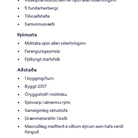
5 fundarherbergi
Tölvuaðstaða
Samvinnusvæði
Þjónusta
Móttaka opin allan sólarhringinn
Farangursgeymsla
Fjöltyngt starfsfólk
Aðstaða
1 bygging/turn
Byggt 2017
Öryggishólf í móttöku
Sjónvarp í almennu rými
Sameiginleg setustofa
Grænmetisréttir í boði
Mannúðleg meðferð á villtum dýrum sem hafa verið
fönguð