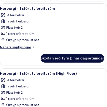
Skoða
Rúmföt af bestu gerð, rúm með „pillo
11
Herbergi - 1 stórt tvíbreitt rúm
allar
14 fermetrar
myndir
1 svefnherbergi
fyrir
Herbergi
Pláss fyrir 2
-
1 stórt tvíbreitt rúm
1
Ókeypis þráðlaust net
stórt
Nánari
Nánari upplýsingar
tvíbreitt
upplýsingar
rúm
fyrir
Skoða verð fyrir þínar dagsetningar
Herbergi
-
1
Skoða
Rúmföt af bestu gerð, rúm með „pillo
11
stórt
Herbergi - 1 stórt tvíbreitt rúm (High Floor)
allar
tvíbreitt
14 fermetrar
rúm
myndir
1 svefnherbergi
fyrir
Herbergi
Pláss fyrir 2
-
1 stórt tvíbreitt rúm
1
Ókeypis þráðlaust net