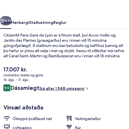
Lyon
rra
Næsta
47+
Yfirlit
Herbergi
Staðsetning
Reglur
CitizenM Paris Gare de Lyon er á fínum stað, því Accor-höllin og
Jardin des Plantes (grasagarður) eru í innan við 15 mínútna
göngufjarlægð. Á staðnum eru bar/setustofa og kaffihús þannig að
þú hefur úr ýmsu að velja í mat og drykk. Þessu til viðbótar má nefna
að Canal Saint-Martin og Bastilluóperan eru í innan við 15 mínútna
göngufjarlægð. Ferðamenn sem hafa dvalið á staðnum hafa verið
mjög ánægðir en meðal þess sem þeir nefna sem sérstaka kosti eru
Núverandi
17.007 kr.
hjálpsamt starfsfólk og góð staðsetning. Það er ekki langt að fara til
verð
inniheldur skatta og gjöld
að komast í almenningssamgöngur: Quai de la Rapée lestarstöðin er
er
16. ágú. - 17. ágú.
í 7 mínútna göngufjarlægð og Gare d'Austerlitz lestarstöðin í 9
Verönd/útipallur
17.007 kr.
Umsagnir
mínútna.
Dásamlegt
9,0
Sjá allar 1.548 umsagnir
9,0 af 10
Vinsæl aðstaða
Ókeypis þráðlaust net
Veitingastaður
Loftkæling
Bar