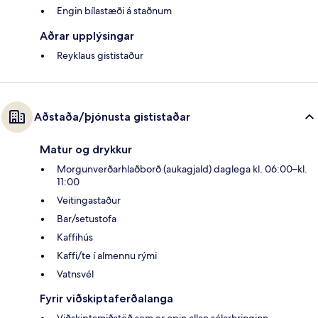
Engin bílastæði á staðnum
Aðrar upplýsingar
Reyklaus gististaður
Aðstaða/þjónusta gististaðar
Matur og drykkur
Morgunverðarhlaðborð (aukagjald) daglega kl. 06:00–kl.
11:00
Veitingastaður
Bar/setustofa
Kaffihús
Kaffi/te í almennu rými
Vatnsvél
Fyrir viðskiptaferðalanga
Viðskiptamiðstöð sem er opin allan sólarhringinn