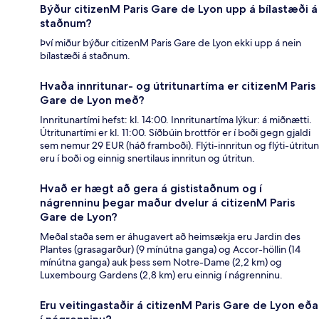
Býður citizenM Paris Gare de Lyon upp á bílastæði á
staðnum?
Því miður býður citizenM Paris Gare de Lyon ekki upp á nein
bílastæði á staðnum.
Hvaða innritunar- og útritunartíma er citizenM Paris
Gare de Lyon með?
Innritunartími hefst: kl. 14:00. Innritunartíma lýkur: á miðnætti.
Útritunartími er kl. 11:00. Síðbúin brottför er í boði gegn gjaldi
sem nemur 29 EUR (háð framboði). Flýti-innritun og flýti-útritun
eru í boði og einnig snertilaus innritun og útritun.
Hvað er hægt að gera á gististaðnum og í
nágrenninu þegar maður dvelur á citizenM Paris
Gare de Lyon?
Meðal staða sem er áhugavert að heimsækja eru Jardin des
Plantes (grasagarður) (9 mínútna ganga) og Accor-höllin (14
mínútna ganga) auk þess sem Notre-Dame (2,2 km) og
Luxembourg Gardens (2,8 km) eru einnig í nágrenninu.
Eru veitingastaðir á citizenM Paris Gare de Lyon eða