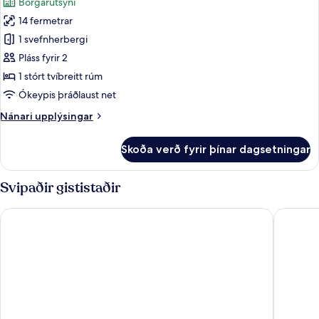
Borgarútsýni
rúm
myndir
(Mobility
14 fermetrar
fyrir
Accessible,
Premium-
1 svefnherbergi
Roll-
herbergi
In
Pláss fyrir 2
Shower)
-
1 stórt tvíbreitt rúm
1
Ókeypis þráðlaust net
stórt
Nánari
Nánari upplýsingar
tvíbreitt
upplýsingar
rúm
fyrir
Skoða verð fyrir þínar dagsetningar
(View)
Premium-
herbergi
-
Svipaðir gististaðir
1
stórt
Courtyard by Marriott Paris Gare de Lyon
Holiday I
tvíbreitt
rúm
(View)