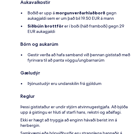
Aukavalkostir
Boðið er upp á
morgunverðarhlaðborð
gegn
aukagjaldi sem er um það bil 19.50 EUR á mann
Síðbúin brottför
er í boði (háð framboði) gegn 29
EUR aukagjaldi
Börn og aukarúm
Gestir verða að hafa samband við þennan gististað með
fyrirvara til að panta vöggu/ungbarnarúm
Gæludýr
Þjónustudýr eru undanskilin frá gjöldum
Reglur
Þessi gististaður er undir stjórn atvinnugestgjafa. Að bjóða
upp á gistingu er hluti af starfi hans, rekstri og aðalfagi.
Ekki er hægt að tryggja að enginn hávaði berist inn á
herbergin.
Samkvæmi eða hópviðburðir eru stranglega bannaðir á