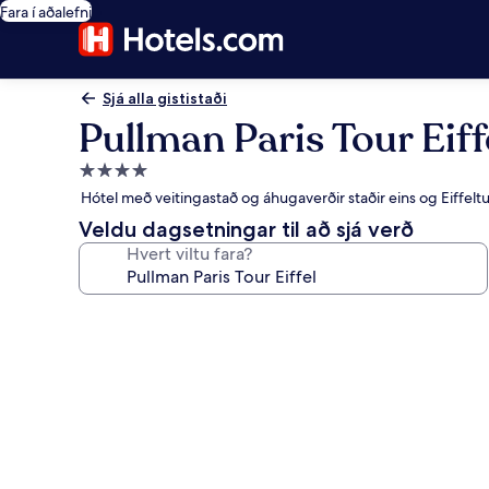
Fara í aðalefni
Sjá alla gististaði
Pullman Paris Tour Eiff
4.0
stjörnu
Hótel með veitingastað og áhugaverðir staðir eins og Eiffelt
gististaður
Veldu dagsetningar til að sjá verð
Hvert viltu fara?
Myndasafn
fyrir
Pullman
Paris
Tour
Eiffel