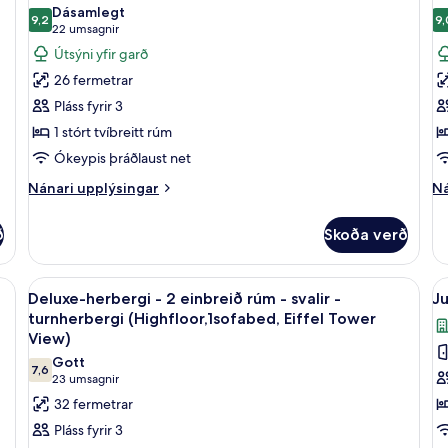
myndir
r
m
Dásamlegt
með
m
9,2
9,
fyrir
fy
9,2 af 10
(22
22 umsagnir
svefnsófa
sv
Classic-
Cl
umsagnir)
Útsýni yfir garð
-
herbergi
h
sv
26 fermetrar
(E
-
-
Pláss fyrir 3
T
1
2
Vi
1 stórt tvíbreitt rúm
stórt
e
Ókeypis þráðlaust net
tvíbreitt
r
rúm
-
Nánari
Ná
Nánari upplýsingar
Ná
upplýsingar
up
-
sv
fyrir
fy
svalir
-
ð
Skoða verð
Classic-
Cl
-
ú
herbergi
he
útsýni
-
yf
-
Skoða
Rúmföt af bestu gerð, öryggishólf í he
S
5
1
2
Deluxe-herbergi - 2 einbreið rúm - svalir -
Ju
yfir
g
allar
al
stórt
ei
turnherbergi (Highfloor,1sofabed, Eiffel Tower
garð
tvíbreitt
myndir
r
m
View)
rúm
-
fyrir
fy
Gott
-
sv
7,6
Deluxe-
J
7,6 af 10
(23
23 umsagnir
svalir
-
herbergi
umsagnir)
sv
-
út
32 fermetrar
útsýni
yf
-
-
Pláss fyrir 3
yfir
ga