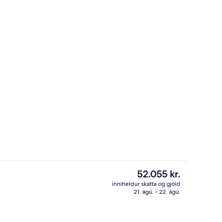
Superior-herbergi - 1 meðalstórt tvíbr
á gististað
Núverandi
52.055 kr.
verð
inniheldur skatta og gjöld
er
21. ágú. - 22. ágú.
r og kvöldverður í boði
Framhlið gististaðar
52.055 kr.