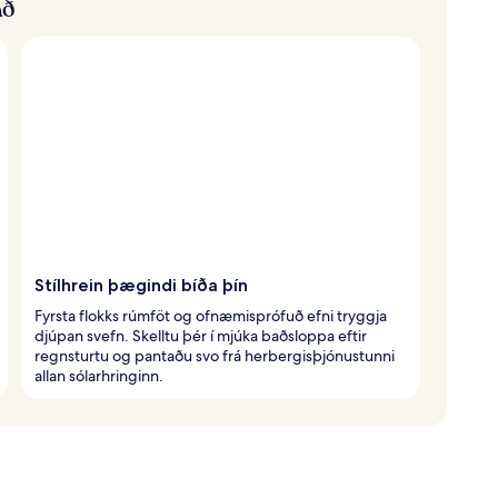
að
Stílhrein þægindi bíða þín
Fyrsta flokks rúmföt og ofnæmisprófuð efni tryggja
djúpan svefn. Skelltu þér í mjúka baðsloppa eftir
regnsturtu og pantaðu svo frá herbergisþjónustunni
allan sólarhringinn.