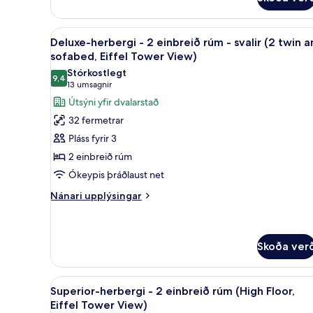
herbergi
garð
-
1
Skoða
Deluxe-herbergi - 2 einbreið rú
tvíbreitt
5
Deluxe-herbergi - 2 einbreið rúm - svalir (2 twin 
allar
rúm
sofabed, Eiffel Tower View)
-
myndir
Stórkostlegt
útsýni
9,4
fyrir
9,4 af 10
(13
13 umsagnir
yfir
Deluxe-
umsagnir)
garð
Útsýni yfir dvalarstað
herbergi
32 fermetrar
-
Pláss fyrir 3
2
2 einbreið rúm
einbreið
Ókeypis þráðlaust net
rúm
-
Nánari
Nánari upplýsingar
upplýsingar
svalir
fyrir
(2
Deluxe-
twin
herbergi
Skoða ver
and
-
2
sofabed,
Skoða
Rúmföt af bestu gerð, öryggish
einbreið
4
Eiffel
Superior-herbergi - 2 einbreið rúm (High Floor,
rúm
allar
Eiffel Tower View)
Tower
-