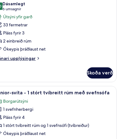
úm
yndir
Dásamlegt
eð
0
rir
9,0 af 10
(6
6 umsagnir
efnsófa
assic-
umsagnir)
Útsýni yfir garð
erbergi
alir
33 fermetrar
iffel
Pláss fyrir 3
ower
ew)
2 einbreið rúm
inbreið
Ókeypis þráðlaust net
úm
nari
nari upplýsingar
plýsingar
alir
rir
Skoða verð
assic-
tsýni
rbergi
ir
rbergi, skrifborð, hljóðeinangrun
koða
Junior-svíta - 1 stórt tvíbreitt rúm með svefn
8
nior-svíta - 1 stórt tvíbreitt rúm með svefnsófa
arð
lar
nbreið
Borgarútsýni
úm
yndir
1 svefnherbergi
rir
alir
unior-
Pláss fyrir 4
íta
sýni
1 stórt tvíbreitt rúm og 1 svefnsófi (tvíbreiður)
ir
Ókeypis þráðlaust net
rð