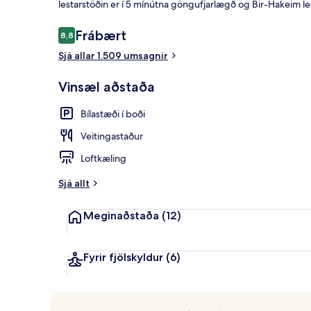
lestarstöðin er í 5 mínútna göngufjarlægð og Bir-Hakeim les
Umsagnir
Frábært
8,8
8,8 af 10
Deluxe-herber
Sjá allar 1.509 umsagnir
Vinsæl aðstaða
Bílastæði í boði
Veitingastaður
Loftkæling
Sjá allt
Meginaðstaða
(12)
Fyrir fjölskyldur
(6)