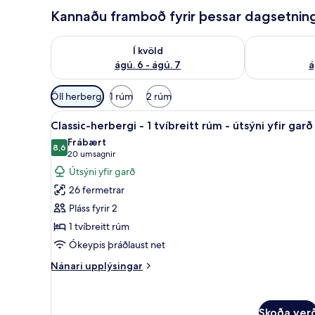
Kannaðu framboð fyrir þessar dagsetnin
Athuga framboð í kvöld ágú. 6 - ágú. 7
Athuga frambo
Í kvöld
ágú. 6 - ágú. 7
á
Síur
Öll herbergi
1 rúm
2 rúm
í
Skoða
Classic-herbergi - 1 tvíbreitt 
boði
12
Classic-herbergi - 1 tvíbreitt rúm - útsýni yfir garð
allar
fyrir
Frábært
myndir
8,6
herbergi
8,6 af 10
(20
20 umsagnir
fyrir
umsagnir)
Útsýni yfir garð
Classic-
26 fermetrar
herbergi
Pláss fyrir 2
-
1 tvíbreitt rúm
1
Ókeypis þráðlaust net
tvíbreitt
rúm
Nánari
Nánari upplýsingar
-
upplýsingar
fyrir
útsýni
Classic-
yfir
Skoða ver