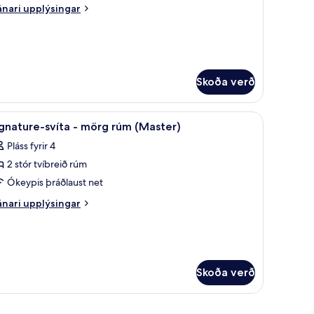
nari
nari upplýsingar
tórt
plýsingar
íbreitt
rir
nior-
úm
íta
eð
vefnsófa
Skoða verð
órt
íbreitt
ð, hljóðeinangrun
nattarásum, sjónvarp.
koða
Rúmföt af bestu gerð, öryggishólf í herbergi,
úm
9
gnature-svíta - mörg rúm (Master)
lar
eð
Pláss fyrir 4
efnsófa
yndir
2 stór tvíbreið rúm
rir
ignature-
Ókeypis þráðlaust net
íta
nari
nari upplýsingar
plýsingar
rir
örg
gnature-
úm
íta
Master)
Skoða verð
örg
úm
aster)
rberginu