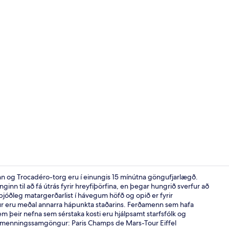
Myndskeið fr
ninn og Trocadéro-torg eru í einungis 15 mínútna göngufjarlægð.
nginn til að fá útrás fyrir hreyfiþörfina, en þegar hungrið sverfur að
lþjóðleg matargerðarlist í hávegum höfð og opið er fyrir
Hádegisverðu
ur eru meðal annarra hápunkta staðarins. Ferðamenn sem hafa
 þeir nefna sem sérstaka kosti eru hjálpsamt starfsfólk og
í almenningssamgöngur: Paris Champs de Mars-Tour Eiffel