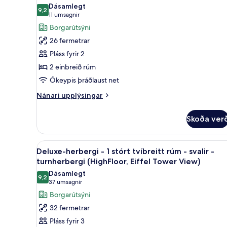
myndir
svalir
Dásamlegt
View)
9,2
fyrir
9,2 af 10
(2
(11
11 umsagnir
twin
Superior-
umsagnir)
Borgarútsýni
and
herbergi
26 fermetrar
sofabed,
-
Eiffel
Pláss fyrir 2
2
Tower
2 einbreið rúm
View)
einbreið
Ókeypis þráðlaust net
rúm
(High
Nánari
Nánari upplýsingar
upplýsingar
Floor,
fyrir
Eiffel
Skoða ver
Superior-
Tower
herbergi
View)
-
Skoða
Útsýni úr herberginu
4
2
Deluxe-herbergi - 1 stórt tvíbreitt rúm - svalir -
allar
einbreið
turnherbergi (HighFloor, Eiffel Tower View)
rúm
myndir
Dásamlegt
(High
9,2
fyrir
9,2 af 10
(37
37 umsagnir
Floor,
Deluxe-
umsagnir)
Borgarútsýni
Eiffel
herbergi
Tower
32 fermetrar
View)
-
Pláss fyrir 3