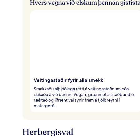
Hvers vegna við elskum þennan gistist
Veitingastaðir fyrir alla smekk
Smakkaðu alþjóðlega rétti á veitingastaðnum eða
slakaðu á við barinn. Vegan, grænmetis, staðbundið
ræktað og lífrænt val sýnir fram á fjölbreytni í
matargerð.
Herbergisval