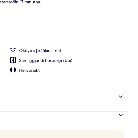
tarstöðin í 7 mínútna.
gi - 2 einbreið rúm - svalir - turnherbergi (Highfloor,1sofabed, Eiffel Tower 
Ókeypis þráðlaust net
Samliggjandi herbergi í boði
Heilsurækt