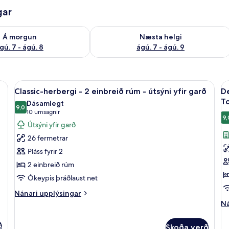
gar
ð á morgun ágú. 7 - ágú. 8
Athuga framboð næstu helgi ágú. 7 - 
Á morgun
Næsta helgi
gú. 7 - ágú. 8
ágú. 7 - ágú. 9
rúm - útsýni yfir garð | Rúmföt af bestu gerð, öryggishólf í herbergi, skrifbor
Skoða
Classic-herbergi - 2 einbreið rúm - úts
S
8
Classic-herbergi - 2 einbreið rúm - útsýni yfir garð
De
allar
al
T
Dásamlegt
myndir
9,0
m
9,0 af 10
(10
10 umsagnir
9,
fyrir
fy
umsagnir)
Útsýni yfir garð
Classic-
D
26 fermetrar
herbergi
h
Pláss fyrir 2
-
-
2 einbreið rúm
2
1
Ókeypis þráðlaust net
einbreið
s
rúm
tv
Nánari
Nánari upplýsingar
-
upplýsingar
r
Ná
Ná
fyrir
up
útsýni
-
Classic-
fy
yfir
sv
ð
Skoða verð