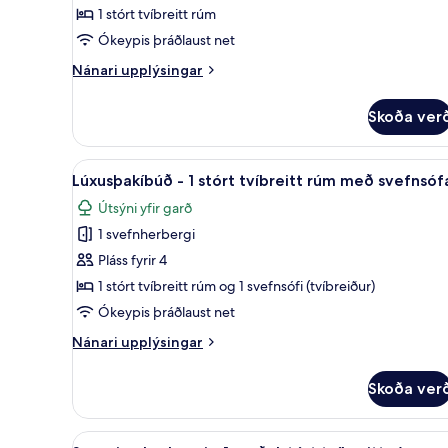
1
1 stórt tvíbreitt rúm
stórt
Ókeypis þráðlaust net
tvíbreitt
rúm
Nánari
Nánari upplýsingar
upplýsingar
-
fyrir
svalir
Skoða ver
Deluxe-
-
herbergi
turnherbergi
-
Skoða
Lúxusþakíbúð - 1 stórt tvíbrei
7
1
Lúxusþakíbúð - 1 stórt tvíbreitt rúm með svefnsóf
(HighFloor,
allar
stórt
Eiffel
Útsýni yfir garð
tvíbreitt
myndir
Tower
rúm
1 svefnherbergi
fyrir
-
View)
Lúxusþakíbúð
Pláss fyrir 4
svalir
-
-
1 stórt tvíbreitt rúm og 1 svefnsófi (tvíbreiður)
turnherbergi
1
Ókeypis þráðlaust net
(HighFloor,
stórt
Eiffel
Nánari
Nánari upplýsingar
tvíbreitt
Tower
upplýsingar
rúm
View)
fyrir
Skoða ver
Lúxusþakíbúð
með
-
svefnsófa
1
Skoða
Superior-herbergi - 1 meðalstór