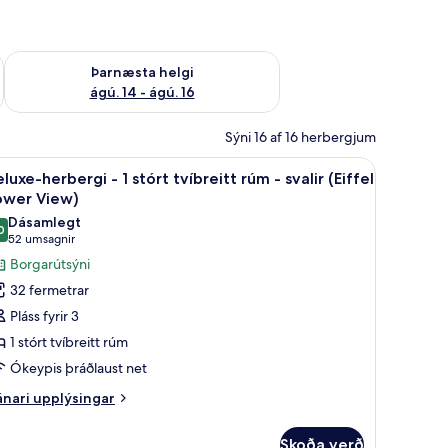
ágú. 9
Athuga framboð þarnæstu helgi ágú. 14 - ágú. 16
Þarnæsta helgi
ágú. 14 - ágú. 16
Sýni 16 af 16 herbergjum
ð, hljóðeinangrun
ýni yfir garð | Rúmföt af bestu gerð, öryggishólf í herbergi, skrifborð, hljóð
koða
Deluxe-herbergi - 1 stórt tvíbreitt rúm - svali
7
luxe-herbergi - 1 stórt tvíbreitt rúm - svalir (Eiffel
lar
ower View)
yndir
Dásamlegt
0
rir
9,0 af 10
(52
52 umsagnir
eluxe-
umsagnir)
Borgarútsýni
erbergi
32 fermetrar
Pláss fyrir 3
1 stórt tvíbreitt rúm
tórt
Ókeypis þráðlaust net
íbreitt
úm
nari
nari upplýsingar
plýsingar
rir
alir
Skoða verð