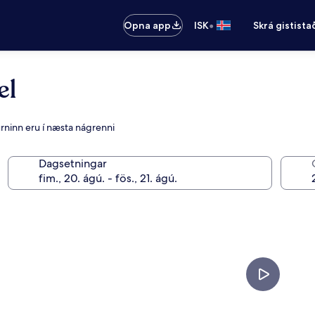
•
Opna app
ISK
Skrá gistista
el
urninn eru í næsta nágrenni
Dagsetningar