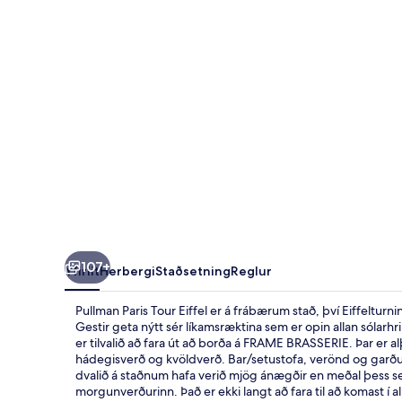
107+
Yfirlit
Herbergi
Staðsetning
Reglur
Pullman Paris Tour Eiffel er á frábærum stað, því Eiffeltur
Gestir geta nýtt sér líkamsræktina sem er opin allan sólarhri
er tilvalið að fara út að borða á FRAME BRASSERIE. Þar er a
hádegisverð og kvöldverð. Bar/setustofa, verönd og garð
dvalið á staðnum hafa verið mjög ánægðir en meðal þess sem
morgunverðurinn. Það er ekki langt að fara til að komast 