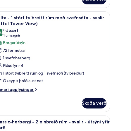
luxe-
iffel
rbergi
ower
yggishólf í herbergi, skrifborð, hljóðeinangrun
ð svefnsófa | Rúmföt af bestu gerð, öryggishólf í herbergi, skrifborð, hljóðe
koða
Útsýni úr herberginu
4
íta - 1 stórt tvíbreitt rúm með svefnsófa - svalir
iew)
lar
órt
iffel Tower View)
íbreitt
yndir
Frábært
úm
8
rir
8,8 af 10
(11
11 umsagnir
víta
umsagnir)
Borgarútsýni
alir
iffel
72 fermetrar
ower
1 svefnherbergi
ew)
tórt
Pláss fyrir 4
íbreitt
1 stórt tvíbreitt rúm og 1 svefnsófi (tvíbreiður)
úm
Ókeypis þráðlaust net
eð
vefnsófa
nari
nari upplýsingar
plýsingar
rir
alir
Skoða verð
íta
iffel
ower
 - svalir - útsýni yfir garð | Rúmföt af bestu gerð, öryggishólf í herbergi, skr
koða
Classic-herbergi - 2 einbreið rúm - svalir - út
3
órt
iew)
assic-herbergi - 2 einbreið rúm - svalir - útsýni yfir
lar
íbreitt
arð