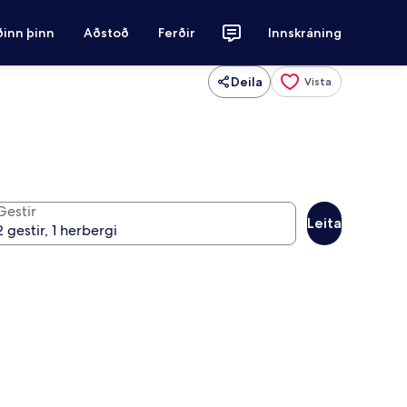
ðinn þinn
Aðstoð
Ferðir
Innskráning
Deila
Vista
Gestir
Leita