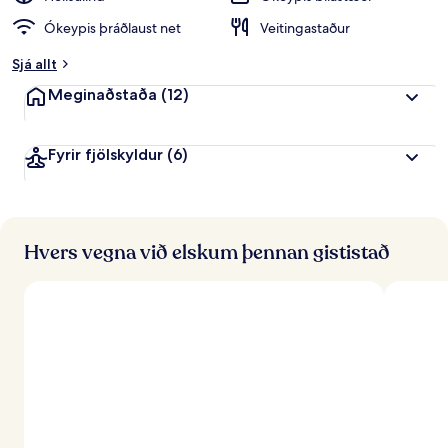
Ókeypis þráðlaust net
Veitingastaður
Sjá allt
Meginaðstaða
(12)
Fyrir fjölskyldur
(6)
Hvers vegna við elskum þennan gististað