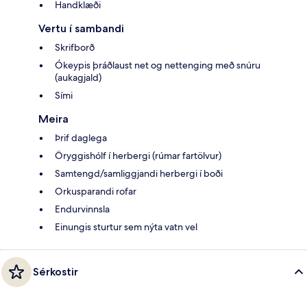
Handklæði
Vertu í sambandi
Skrifborð
Ókeypis þráðlaust net og nettenging með snúru
(aukagjald)
Sími
Meira
Þrif daglega
Öryggishólf í herbergi (rúmar fartölvur)
Samtengd/samliggjandi herbergi í boði
Orkusparandi rofar
Endurvinnsla
Einungis sturtur sem nýta vatn vel
Sérkostir