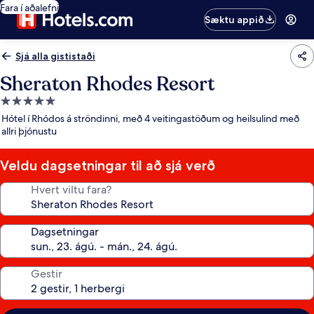
Fara í aðalefni
Sæktu appið
Sjá alla gististaði
Sheraton Rhodes Resort
5.0
stjörnu
Hótel í Rhódos á ströndinni, með 4 veitingastöðum og heilsulind með
gististaður
allri þjónustu
Veldu dagsetningar til að sjá verð
Hvert viltu fara?
Dagsetningar
Gestir