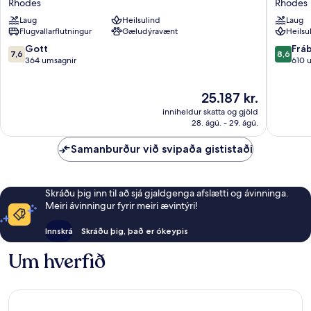
Rhodes
Rhodes
Hotel
&
Laug
Heilsulind
Laug
Rhodes
Spa
Flugvallarflutningur
Gæludýravænt
Heilsu
Rhodes
7.6
8.6
Gott
Frá
7,6
8,6
af
af
364 umsagnir
610 
10,
10,
Gott,
Frábært
Verðið
25.187 kr.
364
610
er
umsagnir
umsagni
inniheldur skatta og gjöld
25.187 kr.
28. ágú. - 29. ágú.
Samanburður við svipaða gististaði
Skráðu þig inn til að sjá gjaldgenga afslætti og ávinninga.
Meiri ávinningur fyrir meiri ævintýri!
Innskrá
Skráðu þig, það er ókeypis
Um hverfið