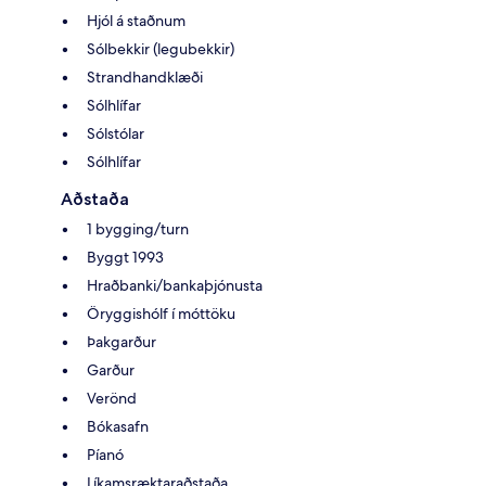
Hjól á staðnum
Sólbekkir (legubekkir)
Strandhandklæði
Sólhlífar
Sólstólar
Sólhlífar
Aðstaða
1 bygging/turn
Byggt 1993
Hraðbanki/bankaþjónusta
Öryggishólf í móttöku
Þakgarður
Garður
Verönd
Bókasafn
Píanó
Líkamsræktaraðstaða