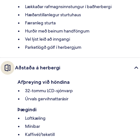
Lækkaðar rafmagnsinnstungur í baðherbergi
Hæðarstillanlegur sturtuhaus
Færanleg sturta
Hurðir með beinum handföngum
Vel lýst leið að inngangi
Parketlögð gólf í herbergjum
Aðstaða á herbergi
Afþreying við höndina
32-tommu LCD-sjónvarp
Úrvals gervihnattarásir
Þægindi
Loftkæling
Míníbar
Kaffivél/teketill