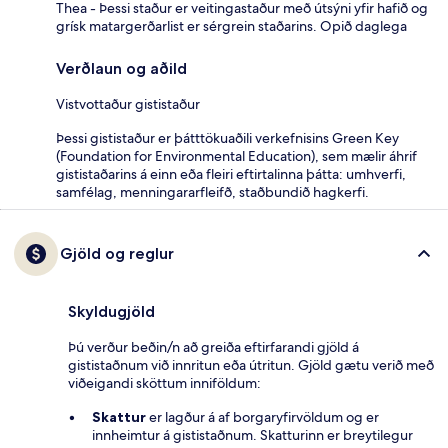
Thea - Þessi staður er veitingastaður með útsýni yfir hafið og
grísk matargerðarlist er sérgrein staðarins. Opið daglega
Verðlaun og aðild
Vistvottaður gististaður
Þessi gististaður er þátttökuaðili verkefnisins Green Key
(Foundation for Environmental Education), sem mælir áhrif
gististaðarins á einn eða fleiri eftirtalinna þátta: umhverfi,
samfélag, menningararfleifð, staðbundið hagkerfi.
Gjöld og reglur
Skyldugjöld
Þú verður beðin/n að greiða eftirfarandi gjöld á
gististaðnum við innritun eða útritun. Gjöld gætu verið með
viðeigandi sköttum inniföldum:
Skattur
er lagður á af borgaryfirvöldum og er
innheimtur á gististaðnum. Skatturinn er breytilegur