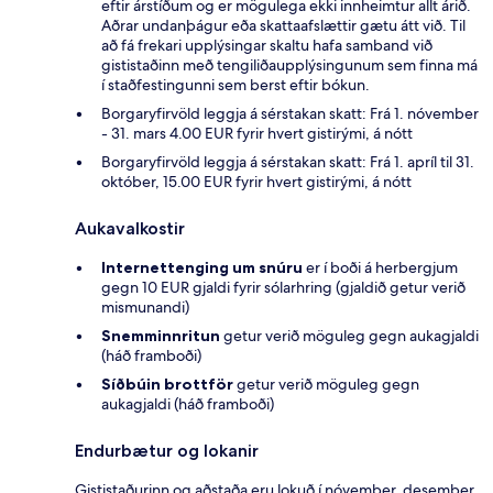
eftir árstíðum og er mögulega ekki innheimtur allt árið.
Aðrar undanþágur eða skattaafslættir gætu átt við. Til
að fá frekari upplýsingar skaltu hafa samband við
gististaðinn með tengiliðaupplýsingunum sem finna má
í staðfestingunni sem berst eftir bókun.
Borgaryfirvöld leggja á sérstakan skatt: Frá 1. nóvember
- 31. mars 4.00 EUR fyrir hvert gistirými, á nótt
Borgaryfirvöld leggja á sérstakan skatt: Frá 1. apríl til 31.
október, 15.00 EUR fyrir hvert gistirými, á nótt
Aukavalkostir
Internettenging um snúru
er í boði á herbergjum
gegn 10 EUR gjaldi fyrir sólarhring (gjaldið getur verið
mismunandi)
Snemminnritun
getur verið möguleg gegn aukagjaldi
(háð framboði)
Síðbúin brottför
getur verið möguleg gegn
aukagjaldi (háð framboði)
Endurbætur og lokanir
Gististaðurinn og aðstaða eru lokuð í nóvember, desember,