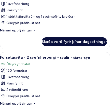
Svíta
1 svefnherbergi
-
Pláss fyrir 3
1
1 stórt tvíbreitt rúm og 1 svefnsófi (tvíbreiður)
svefnherbergi
Ókeypis þráðlaust net
Nánari
Nánari upplýsingar
upplýsingar
fyrir
Skoða verð fyrir þínar dagsetningar
Svíta
-
1
Skoða
Forsetasvíta - 2 svefnherbergi - sval
14
svefnherbergi
Forsetasvíta - 2 svefnherbergi - svalir - sjávarsýn
allar
Útsýni yfir hafið
myndir
120 fermetrar
fyrir
Forsetasvíta
1 svefnherbergi
-
Pláss fyrir 5
2
2 tvíbreið rúm
svefnherbergi
Ókeypis þráðlaust net
-
Nánari
Nánari upplýsingar
svalir
upplýsingar