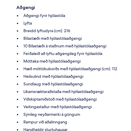
Aðgengi
Aðgengi fyrir hjólastóla
Lyfta
Breidd lyftudyra (cm): 216
Bílastæði með hjólastólaaðgengi
10 Bílastæði á staðnum með hjólastólaaðgengi
Ferðaleið að lyftu aðgengileg fyrir hjólastóla
Móttaka með hjólastólaaðgengi
Hæð móttökuborðs með hjólastólaaðgengi (cm): 112
Heilsulind með hjólastólaaðgengi
Sundlaug með hjólastólaaðgengi
Líkamsræktaraðstaða með hjólastólaaðgengi
Viðskiptamiðstöð með hjólastólaaðgengi
Veitingastaður með hjólastólaaðgengi
Sýnileg neyðarmerki á göngum
Rampur við aðalinngang
Handheldir sturtuhausar