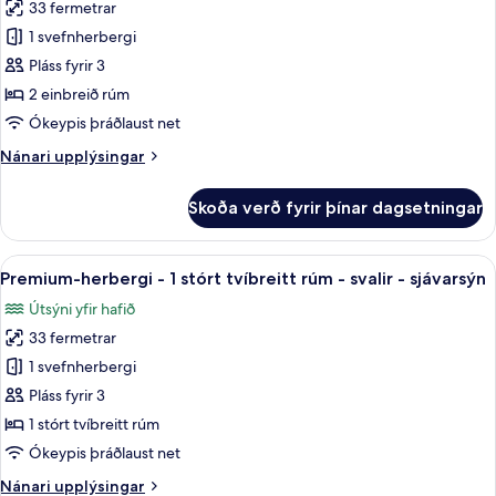
tvíbreitt
33 fermetrar
fyrir
rúm
Herbergi
1 svefnherbergi
-
með
svalir
Pláss fyrir 3
-
útsýni
2 einbreið rúm
sjávarsýn
-
Ókeypis þráðlaust net
2
Nánari
Nánari upplýsingar
einbreið
upplýsingar
rúm
fyrir
Skoða verð fyrir þínar dagsetningar
-
Herbergi
með
svalir
útsýni
Skoða
Premium-herbergi - 1 stórt tvíbreitt 
-
7
-
Premium-herbergi - 1 stórt tvíbreitt rúm - svalir - sjávarsýn
allar
sjávarsýn
2
Útsýni yfir hafið
einbreið
myndir
rúm
33 fermetrar
fyrir
-
Premium-
1 svefnherbergi
svalir
herbergi
-
Pláss fyrir 3
sjávarsýn
-
1 stórt tvíbreitt rúm
1
Ókeypis þráðlaust net
stórt
Nánari
Nánari upplýsingar
tvíbreitt