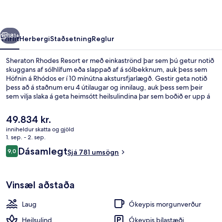
rra
Næsta
181+
Yfirlit
Herbergi
Staðsetning
Reglur
Sheraton Rhodes Resort er með einkaströnd þar sem þú getur notið
skuggans af sólhlífum eða slappað af á sólbekknum, auk þess sem
Höfnin á Rhódos er í 10 mínútna akstursfjarlægð. Gestir geta notið
þess að á staðnum eru 4 útilaugar og innilaug, auk þess sem þeir
sem vilja slaka á geta heimsótt heilsulindina þar sem boðið er upp á
nudd, andlitsmeðferðir og ilmmeðferðir. Castellania, sem er einn af 4
veitingastöðum, er með útsýni yfir sundlaugina og býður upp á
Núverandi
49.834 kr.
morgunverð og kvöldverð. Meðal annarra þæginda sem þú færð á
verð
inniheldur skatta og gjöld
þessu hóteli fyrir vandláta eru smábátahöfn, ókeypis barnaklúbbur
er
1. sep. - 2. sep.
og bar við sundlaugarbakkann. Aðrir gestir hafa sérstaklega sagt að
Premium-herbergi - 1 stórt tvíbreitt 
49.834 kr.
Umsagnir
hjálpsamt starfsfólk sé meðal helstu kosta gististaðarins.
Dásamlegt
9,0
Sjá 781 umsögn
9,0 af 10
Vinsæl aðstaða
Laug
Ókeypis morgunverður
Heilsulind
Ókeypis bílastæði