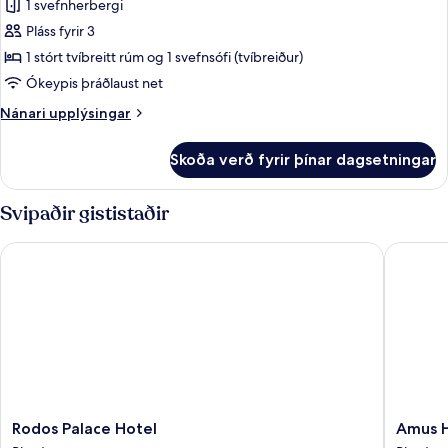
1 svefnherbergi
fyrir
Penthouse
Pláss fyrir 3
Suite
1 stórt tvíbreitt rúm og 1 svefnsófi (tvíbreiður)
Ókeypis þráðlaust net
Nánari
Nánari upplýsingar
upplýsingar
fyrir
Skoða verð fyrir þínar dagsetningar
Penthouse
Suite
Svipaðir gististaðir
Rodos Palace Hotel
Amus Ho
Rodos
Amus
Rodos Palace Hotel
Amus H
Palace
Hotel