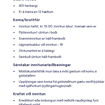
401 herbergi
Er á meira en 12 hæðum
Koma/brottför
Innritun hefst: kl. 15:00. Innritun lýkur: hvenær sem er
Flýtiinnritun/-útritun í boði
Snemminnritun er háð framboði
Lágmarksaldur við innritun - 18
Útritunartími er á hádegi
Seinkuð útritun háð framboði
Sérstakar innritunarleiðbeiningar
Móttökustarfsfólk mun taka á móti gestum við komu á
gististaðinn
Upplýsingar sem koma frá gististaðnum gætu verið þýddar
með sjálfvirkum þýðingarhugbúnaði
Krafist við innritun
Kreditkort eða innborgun með reiðufé nauðsynleg fyrir
tilfallandi gjöld