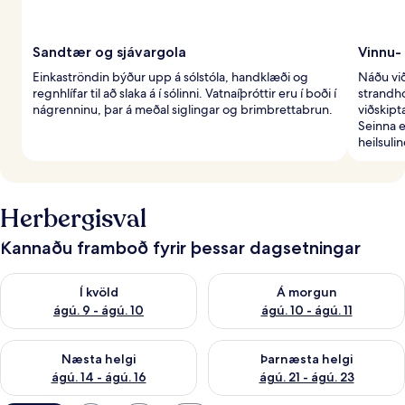
Sandtær og sjávargola
Vinnu-
Einkaströndin býður upp á sólstóla, handklæði og
Náðu vi
regnhlífar til að slaka á í sólinni. Vatnaíþróttir eru í boði í
strandh
nágrenninu, þar á meðal siglingar og brimbrettabrun.
viðskipt
Seinna e
heilsuli
Herbergisval
Kannaðu framboð fyrir þessar dagsetningar
Athuga framboð í kvöld ágú. 9 - ágú. 10
Athuga framboð á morgun ágú.
Í kvöld
Á morgun
ágú. 9 - ágú. 10
ágú. 10 - ágú. 11
Athuga framboð næstu helgi ágú. 14 - ágú. 16
Athuga framboð þarnæstu helg
Næsta helgi
Þarnæsta helgi
ágú. 14 - ágú. 16
ágú. 21 - ágú. 23