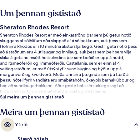
Um þennan gististað
Sheraton Rhodes Resort
Sheraton Rhodes Resort er með einkaströnd þar sem þú getur notið
skuggans af sólhlífum eða slappað af á sólbekknum, auk þess sem
Höfnin á Rhódos er í 10 mínútna akstursfjarlægð. Gestir geta notið þess
að á staðnum eru 4 útilaugar og innilaug, auk þess sem þeir sem vilja
slaka á geta heimsótt heilsulindina þar sem boðið er upp á nudd,
andlitsmeðferðir og ilmmeðferðir. Castellania, sem er einn af 4
veitingastöðum, er með útsýni yfir sundlaugina og býður upp á
morgunverð og kvöldverð. Meðal annarra þæginda sem þú færð á
þessu hóteli fyrir vandláta eru smábátahöfn, ókeypis barnaklúbbur og
bar við sundlaugarbakkann. Aðrir gestir hafa sérstaklega sagt að
hjálpsamt starfsfólk sé meðal helstu kosta gististaðarins.
Sjá meira um þennan gististað
Meira um þennan gististað
Yfirlit
Stærð hótels