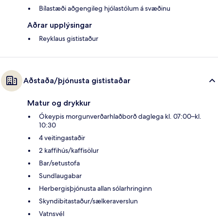
Bílastæði aðgengileg hjólastólum á svæðinu
Aðrar upplýsingar
Reyklaus gististaður
Aðstaða/þjónusta gististaðar
Matur og drykkur
Ókeypis morgunverðarhlaðborð daglega kl. 07:00–kl.
10:30
4 veitingastaðir
2 kaffihús/kaffisölur
Bar/setustofa
Sundlaugabar
Herbergisþjónusta allan sólarhringinn
Skyndibitastaður/sælkeraverslun
Vatnsvél