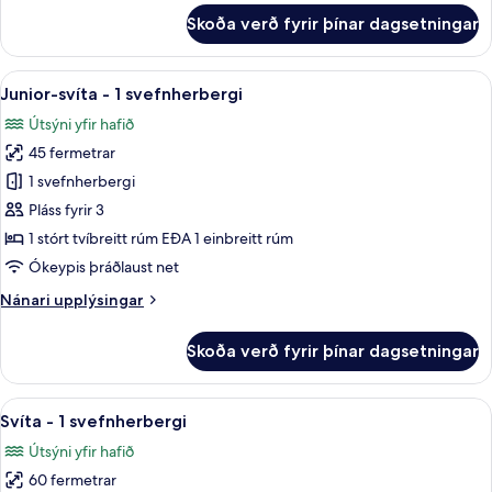
fyrir
Skoða verð fyrir þínar dagsetningar
Fjölskylduherbergi
-
mörg
Skoða
Junior-svíta - 1 svefnherbergi | Rúm
7
rúm
Junior-svíta - 1 svefnherbergi
allar
Útsýni yfir hafið
myndir
45 fermetrar
fyrir
Junior-
1 svefnherbergi
svíta
Pláss fyrir 3
-
1 stórt tvíbreitt rúm EÐA 1 einbreitt rúm
1
Ókeypis þráðlaust net
svefnherbergi
Nánari
Nánari upplýsingar
upplýsingar
fyrir
Skoða verð fyrir þínar dagsetningar
Junior-
svíta
-
Skoða
Svíta - 1 svefnherbergi | Rúmföt af 
8
1
Svíta - 1 svefnherbergi
allar
svefnherbergi
Útsýni yfir hafið
myndir
60 fermetrar
fyrir