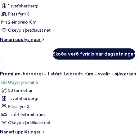
-
Classic-
1 svefnherbergi
svalir
herbergi
-
Pláss fyrir 3
fjallasýn
-
2 einbreið rúm
2
Ókeypis þráðlaust net
einbreið
Nánari
Nánari upplýsingar
rúm
upplýsingar
-
fyrir
Skoða verð fyrir þínar dagsetningar
svalir
Classic-
herbergi
-
-
Skoða
Premium-herbergi - 1 stórt tvíbreitt 
fjallasýn
10
2
Premium-herbergi - 1 stórt tvíbreitt rúm - svalir - sjávarsýn
allar
einbreið
Útsýni yfir hafið
rúm
myndir
-
33 fermetrar
fyrir
svalir
Premium-
1 svefnherbergi
-
herbergi
fjallasýn
Pláss fyrir 3
-
1 stórt tvíbreitt rúm
1
Ókeypis þráðlaust net
stórt
Nánari
Nánari upplýsingar
tvíbreitt
upplýsingar