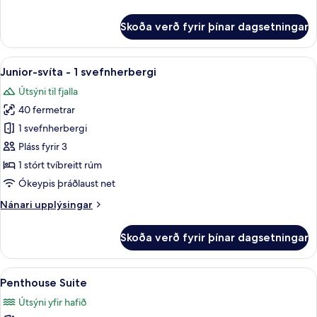
upplýsingar
rúm
fyrir
Skoða verð fyrir þínar dagsetningar
-
Premium-
herbergi
svalir
-
Skoða
Junior-svíta - 1 svefnherbergi | Rúm
-
7
1
Junior-svíta - 1 svefnherbergi
allar
sjávarsýn
stórt
Útsýni til fjalla
tvíbreitt
myndir
rúm
40 fermetrar
fyrir
-
Junior-
1 svefnherbergi
svalir
svíta
-
Pláss fyrir 3
sjávarsýn
-
1 stórt tvíbreitt rúm
1
Ókeypis þráðlaust net
svefnherbergi
Nánari
Nánari upplýsingar
upplýsingar
fyrir
Skoða verð fyrir þínar dagsetningar
Junior-
svíta
-
Skoða
Penthouse Suite | Rúmföt af bestu g
14
1
Penthouse Suite
allar
svefnherbergi
Útsýni yfir hafið
myndir