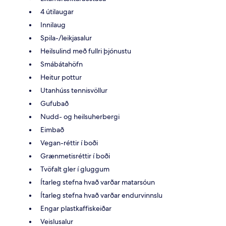
4 útilaugar
Innilaug
Spila-/leikjasalur
Heilsulind með fullri þjónustu
Smábátahöfn
Heitur pottur
Utanhúss tennisvöllur
Gufubað
Nudd- og heilsuherbergi
Eimbað
Vegan-réttir í boði
Grænmetisréttir í boði
Tvöfalt gler í gluggum
Ítarleg stefna hvað varðar matarsóun
Ítarleg stefna hvað varðar endurvinnslu
Engar plastkaffiskeiðar
Veislusalur