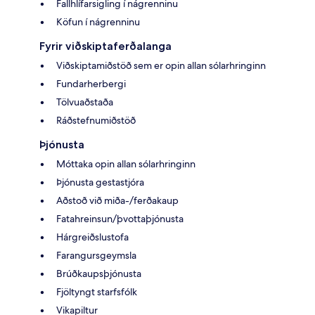
Fallhlífarsigling í nágrenninu
Köfun í nágrenninu
Fyrir viðskiptaferðalanga
Viðskiptamiðstöð sem er opin allan sólarhringinn
Fundarherbergi
Tölvuaðstaða
Ráðstefnumiðstöð
Þjónusta
Móttaka opin allan sólarhringinn
Þjónusta gestastjóra
Aðstoð við miða-/ferðakaup
Fatahreinsun/þvottaþjónusta
Hárgreiðslustofa
Farangursgeymsla
Brúðkaupsþjónusta
Fjöltyngt starfsfólk
Vikapiltur