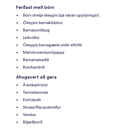
Ferðast með börn
Börn dvelja ókeypis (sjá nánari upplýsingar)
Ókeypis barnaklúbbur
Barnasundlaug
Leikvöllur
Ókeypis barnagæsla undir eftirliti
Matvöruverslun/sjoppa
Barnamatseðill
Rúmhandrið
Áhugavert að gera
Á einkaströnd
Tenniskennsla
Körfubolti
Skvass/Racquetvöllur
Verslun
Biljarðborð