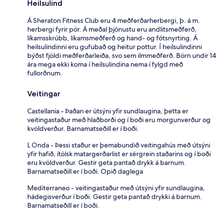
Heilsulind
Á Sheraton Fitness Club eru 4 meðferðarherbergi, þ. á m.
herbergi fyrir pör. Á meðal þjónustu eru andlitsmeðferð,
líkamsskrúbb, líkamsmeðferð og hand- og fótsnyrting. Á
heilsulindinni eru gufubað og heitur pottur. Í heilsulindinni
býðst fjöldi meðferðarleiða, svo sem ilmmeðferð. Börn undir 14
ára mega ekki koma í heilsulindina nema í fylgd með
fullorðnum.
Veitingar
Castellania - Þaðan er útsýni yfir sundlaugina, þetta er
veitingastaður með hlaðborði og í boði eru morgunverður og
kvöldverður. Barnamatseðill er í boði.
L Onda - Þessi staður er þemabundið veitingahús með útsýni
yfir hafið, ítölsk matargerðarlist er sérgrein staðarins og í boði
eru kvöldverður. Gestir geta pantað drykk á barnum.
Barnamatseðill er í boði. Opið daglega
Mediterraneo - veitingastaður með útsýni yfir sundlaugina,
hádegisverður í boði. Gestir geta pantað drykki á barnum.
Barnamatseðill er í boði.