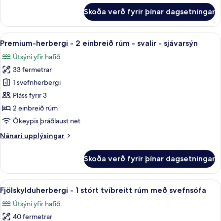
rúm
fyrir
Skoða verð fyrir þínar dagsetningar
-
Premium-
herbergi
svalir
-
Skoða
Premium-herbergi - 2 einbreið rúm - 
-
9
1
Premium-herbergi - 2 einbreið rúm - svalir - sjávarsýn
allar
sjávarsýn
stórt
Útsýni yfir hafið
tvíbreitt
myndir
rúm
33 fermetrar
fyrir
-
Premium-
1 svefnherbergi
svalir
herbergi
-
Pláss fyrir 3
sjávarsýn
-
2 einbreið rúm
2
Ókeypis þráðlaust net
einbreið
Nánari
Nánari upplýsingar
rúm
upplýsingar
-
fyrir
Skoða verð fyrir þínar dagsetningar
svalir
Premium-
herbergi
-
-
Skoða
Fjölskylduherbergi - 1 stórt tvíbrei
sjávarsýn
9
2
Fjölskylduherbergi - 1 stórt tvíbreitt rúm með svefnsófa
allar
einbreið
Útsýni yfir hafið
rúm
myndir
-
40 fermetrar
fyrir