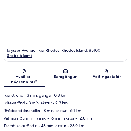
Ialyssos Avenue, Ixia, Rhodes, Rhodes Island, 85100
Skoða á korti
Kort
Hvað er í
Samgöngur
Veitingastaðir
nágrenninu?
Ixia-strönd
- 3 mín. ganga
- 0.3 km
Ixiás-strönd
- 3 mín. akstur
- 2.3 km
Rhódosriddarahöllin
- 8 mín. akstur
- 6.1 km
Vatnagarðurinn í Faliraki
- 16 mín. akstur
- 12.8 km
Tsambika-ströndin
- 43 mín. akstur
- 28.9 km