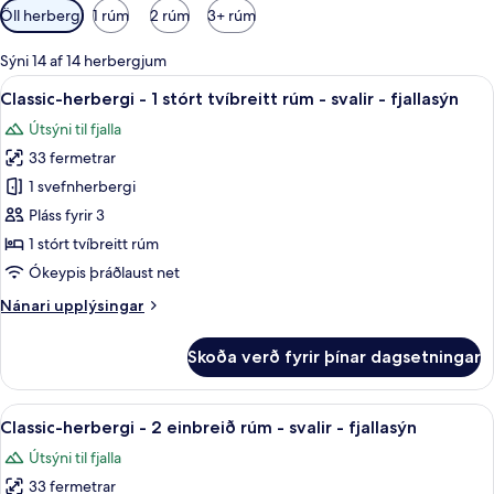
Síur
Öll herbergi
1 rúm
2 rúm
3+ rúm
í
boði
Sýni 14 af 14 herbergjum
fyrir
Skoða
Classic-herbergi - 1 stórt tvíbreitt r
8
Classic-herbergi - 1 stórt tvíbreitt rúm - svalir - fjallasýn
herbergi
allar
Útsýni til fjalla
myndir
33 fermetrar
fyrir
Classic-
1 svefnherbergi
herbergi
Pláss fyrir 3
-
1 stórt tvíbreitt rúm
1
Ókeypis þráðlaust net
stórt
Nánari
Nánari upplýsingar
tvíbreitt
upplýsingar
rúm
fyrir
Skoða verð fyrir þínar dagsetningar
-
Classic-
herbergi
svalir
-
Skoða
Classic-herbergi - 2 einbreið rúm - s
-
8
1
Classic-herbergi - 2 einbreið rúm - svalir - fjallasýn
allar
fjallasýn
stórt
Útsýni til fjalla
tvíbreitt
myndir
rúm
33 fermetrar
fyrir