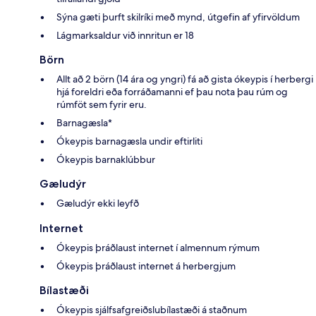
Sýna gæti þurft skilríki með mynd, útgefin af yfirvöldum
Lágmarksaldur við innritun er 18
Börn
Allt að 2 börn (14 ára og yngri) fá að gista ókeypis í herbergi
hjá foreldri eða forráðamanni ef þau nota þau rúm og
rúmföt sem fyrir eru.
Barnagæsla*
Ókeypis barnagæsla undir eftirliti
Ókeypis barnaklúbbur
Gæludýr
Gæludýr ekki leyfð
Internet
Ókeypis þráðlaust internet í almennum rýmum
Ókeypis þráðlaust internet á herbergjum
Bílastæði
Ókeypis sjálfsafgreiðslubílastæði á staðnum