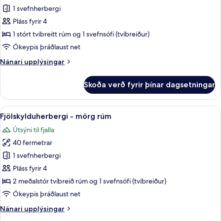
svalir
Fjölskylduherbergi
1 svefnherbergi
-
-
sjávarsýn
Pláss fyrir 4
1
1 stórt tvíbreitt rúm og 1 svefnsófi (tvíbreiður)
stórt
Ókeypis þráðlaust net
tvíbreitt
Nánari
Nánari upplýsingar
rúm
upplýsingar
með
fyrir
Skoða verð fyrir þínar dagsetningar
svefnsófa
Fjölskylduherbergi
-
1
Skoða
Fjölskylduherbergi - mörg rúm | Rúm
8
stórt
Fjölskylduherbergi - mörg rúm
allar
tvíbreitt
Útsýni til fjalla
rúm
myndir
með
40 fermetrar
fyrir
svefnsófa
Fjölskylduherbergi
1 svefnherbergi
-
Pláss fyrir 4
mörg
2 meðalstór tvíbreið rúm og 1 svefnsófi (tvíbreiður)
rúm
Ókeypis þráðlaust net
Nánari
Nánari upplýsingar
upplýsingar