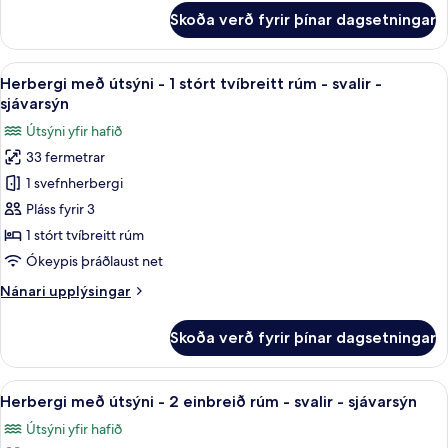
-
fyrir
Skoða verð fyrir þínar dagsetningar
sjávarsýn
Forsetasvíta
-
2
Skoða
Herbergi með útsýni - 1 stórt tvíbrei
8
svefnherbergi
Herbergi með útsýni - 1 stórt tvíbreitt rúm - svalir -
allar
-
sjávarsýn
svalir
myndir
Útsýni yfir hafið
-
fyrir
sjávarsýn
33 fermetrar
Herbergi
1 svefnherbergi
með
útsýni
Pláss fyrir 3
-
1 stórt tvíbreitt rúm
1
Ókeypis þráðlaust net
stórt
Nánari
Nánari upplýsingar
tvíbreitt
upplýsingar
rúm
fyrir
Skoða verð fyrir þínar dagsetningar
Herbergi
-
með
svalir
útsýni
Skoða
Herbergi með útsýni - 2 einbreið rúm 
-
8
-
Herbergi með útsýni - 2 einbreið rúm - svalir - sjávarsýn
allar
sjávarsýn
1
Útsýni yfir hafið
stórt
myndir