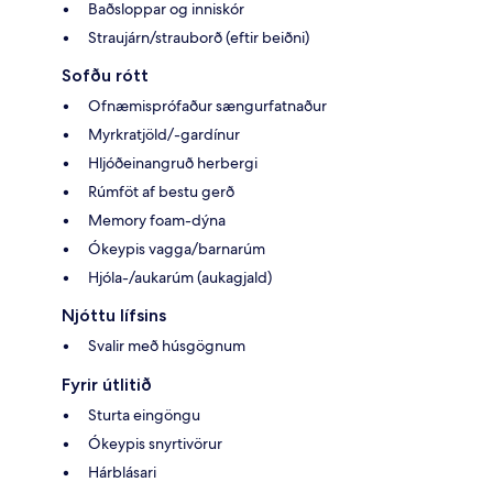
Baðsloppar og inniskór
Straujárn/strauborð (eftir beiðni)
Sofðu rótt
Ofnæmisprófaður sængurfatnaður
Myrkratjöld/-gardínur
Hljóðeinangruð herbergi
Rúmföt af bestu gerð
Memory foam-dýna
Ókeypis vagga/barnarúm
Hjóla-/aukarúm (aukagjald)
Njóttu lífsins
Svalir með húsgögnum
Fyrir útlitið
Sturta eingöngu
Ókeypis snyrtivörur
Hárblásari